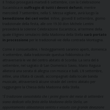
Il Triduo proseguirà martedì 6 settembre, con la Celebrazione
Eucaristica in
suffragio di tutti i devoti defunti
, mentre
mercoledì 7 settembre, nella S. Messa vigiliare, avrà luogo la
benedizione dei ceri votivi
. Infine, giovedì 8 settembre, giorno
tradizionale della festa, alle ore 19.30 don Michele Lentini
presiederà la solenne Celebrazione Eucaristica, al termine della
quale il ligneo simulacro della Madonna della Stella
sarà portato
in processione
per le tradizionali vie della contrada Montagna.
Come è consuetudine, i festeggiamenti saranno aperti, domenica
4 settembre, dalla tradizionale questua folkloristica che
attraverserà le vie del centro abitato di Scordia. La sera del 6
settembre, nel sagrato di San Domenico Savio, Mario Ragusa
allieterà una serata di allegria con musica e balli. L’8 settembre,
infine, una sfilata di cavalli, accompagnati dalla locale banda
musicale, attraverserà alcune strade del centro abitato per
raggiungere la Chiesa della Madonna della Stella.
“
È tradizione consolidata che i primi giorni del mese di settembre
siano dedicati alla festa della Madonna della Stella, un
appuntamento abbastanza sentito e vissuto con grande devozione