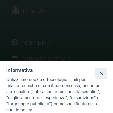
IL VESCOVO
ORARIO MESSE
CALENDARIO PASTORALE
Informativa
Utilizziamo cookie o tecnologie simili per
finalità tecniche e, con il tuo consenso, anche per
VIDEOGALLERY
altre finalità ("interazioni e funzionalità semplici",
"miglioramento dell'esperienza", "misurazione" e
"targeting e pubblicità") come specificato nella
PHOTOGALLERY
cookie policy.