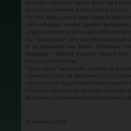
SCORDIA – Si chiama “spazio gioco” ed è l’iniz
dedica esclusivamente ai bambini da 0 a 6 anni.
Per loro, nella cantoria della Chiesa, è stato cr
ludico-educative, mentre i genitori partecipano
religioso, insieme ai comuni giocattoli, aiuterann
«Lo “spazio gioco” offre ai bambini più piccoli
di partecipazione alla Messa domenicale ins
Malgioglio – affinché possano crescere nella 
comunità parrocchiale».
“Spazio-gioco” sarà aperto a partire da domani
solennità di Cristo Re dell’universo e in cui ris
cose a uno solo di questi miei fratelli più piccoli,
L’iniziativa rappresenta un primo concreto te
diocesano sul rinnovamento dell’iniziazione crist
22 novembre 2014