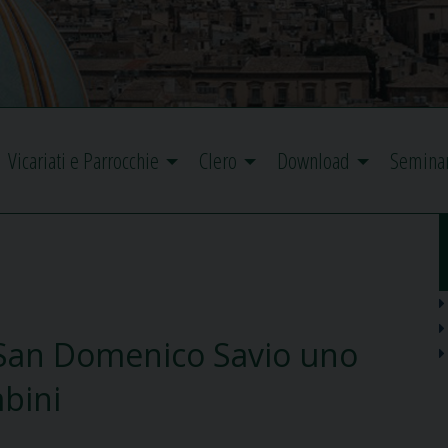
Vicariati e Parrocchie
Clero
Download
Semina
i San Domenico Savio uno
mbini