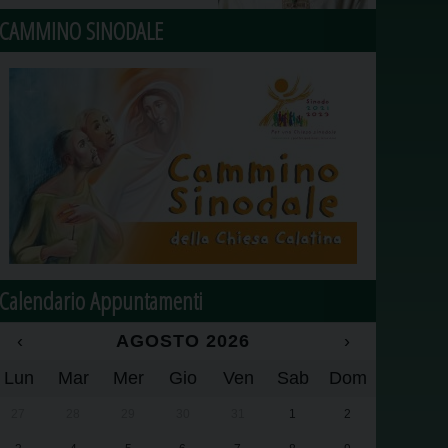
CAMMINO SINODALE
Calendario Appuntamenti
‹
AGOSTO 2026
›
Lun
Mar
Mer
Gio
Ven
Sab
Dom
27
28
29
30
31
1
2