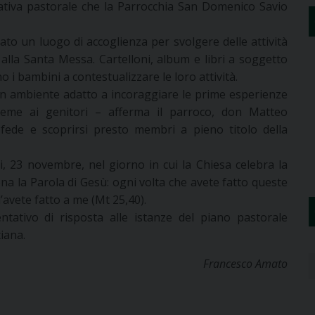
iativa pastorale che la Parrocchia San Domenico Savio
eato un luogo di accoglienza per svolgere delle attività
 alla Santa Messa. Cartelloni, album e libri a soggetto
o i bambini a contestualizzare le loro attività.
 un ambiente adatto a incoraggiare le prime esperienze
ieme ai genitori – afferma il parroco, don Matteo
fede e scoprirsi presto membri a pieno titolo della
, 23 novembre, nel giorno in cui la Chiesa celebra la
uona la Parola di Gesù: ogni volta che avete fatto queste
 l’avete fatto a me (Mt 25,40).
ntativo di risposta alle istanze del piano pastorale
iana.
Francesco Amato