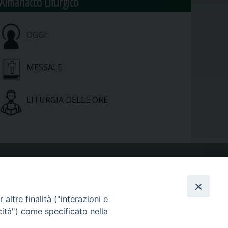
Almanacco Liturgico
OGGI:
MESSALE
LITURGIA DELLE ORE
VIDEOGALLERY
altre finalità ("interazioni e
PHOTOGALLERY
cità") come specificato nella