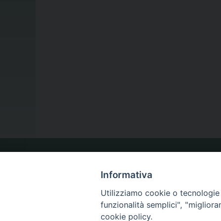
LA NOSTRA DIOCESI
Informativa
Utilizziamo cookie o tecnologie s
IL VESCOVO
funzionalità semplici", "miglior
cookie policy.