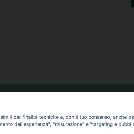
ORARIO MESSE
imili per finalità tecniche e, con il tuo consenso, anche per 
CALENDARIO PASTORALE
amento dell'esperienza", "misurazione" e "targeting e pubbli