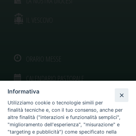
LA NOSTRA DIOCESI
IL VESCOVO
ORARIO MESSE
CALENDARIO PASTORALE
Informativa
Utilizziamo cookie o tecnologie simili per
finalità tecniche e, con il tuo consenso, anche per
VIDEOGALLERY
altre finalità ("interazioni e funzionalità semplici",
"miglioramento dell'esperienza", "misurazione" e
"targeting e pubblicità") come specificato nella