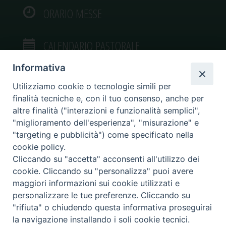
ORARIO MESSE
CALENDARIO PASTORALE
Informativa
Utilizziamo cookie o tecnologie simili per
finalità tecniche e, con il tuo consenso, anche per
VIDEOGALLERY
altre finalità ("interazioni e funzionalità semplici",
"miglioramento dell'esperienza", "misurazione" e
"targeting e pubblicità") come specificato nella
PHOTOGALLERY
cookie policy.
Cliccando su "accetta" acconsenti all'utilizzo dei
cookie. Cliccando su "personalizza" puoi avere
maggiori informazioni sui cookie utilizzati e
personalizzare le tue preferenze. Cliccando su
Diocesi di Caltagirone
"rifiuta" o chiudendo questa informativa proseguirai
Piazza San Francesco d’Assisi, 9 – tel. 0933.34186 – fax 0933.820590 e-mail:
la navigazione installando i soli cookie tecnici.
comunicazionisociali@diocesidicaltagirone.it