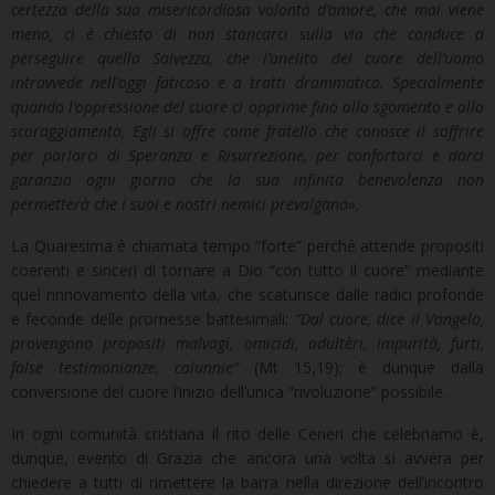
certezza della sua misericordiosa volontà d’amore, che mai viene
meno, ci è chiesto di non stancarci sulla via che conduce a
perseguire quella Salvezza, che l’anelito del cuore dell’uomo
intravvede nell’oggi faticoso e a tratti drammatico. Specialmente
quando l’oppressione del cuore ci opprime fino allo sgomento e allo
scoraggiamento, Egli si offre come fratello che conosce il soffrire
per parlarci di Speranza e Risurrezione, per confortarci e darci
garanzia ogni giorno che la sua infinita benevolenza non
permetterà che i suoi e nostri nemici prevalgano
»
.
La Quaresima è chiamata tempo “forte” perché attende propositi
coerenti e sinceri di tornare a Dio “con tutto il cuore” mediante
quel rinnovamento della vita, che scaturisce dalle radici profonde
e feconde delle promesse battesimali:
“Dal cuore, dice il Vangelo,
provengono propositi malvagi, omicidi, adultèri, impurità, furti,
false testimonianze, calunnie”
(Mt 15,19); è dunque dalla
conversione del cuore l’inizio dell’unica “rivoluzione” possibile.
In ogni comunità cristiana il rito delle Ceneri che celebriamo è,
dunque, evento di Grazia che ancora una volta si avvera per
chiedere a tutti di rimettere la barra nella direzione dell’incontro