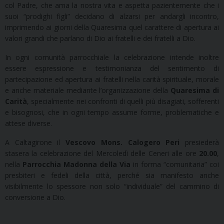
col Padre, che ama la nostra vita e aspetta pazientemente che i
suoi “prodighi figli” decidano di alzarsi per andargli incontro,
imprimendo ai giorni della Quaresima quel carattere di apertura ai
valori grandi che parlano di Dio ai fratelli e dei fratelli a Dio.
In ogni comunità parrocchiale la celebrazione intende inoltre
essere espressione e testimonianza del sentimento di
partecipazione ed apertura ai fratelli nella carità spirituale, morale
e anche materiale mediante l’organizzazione della
Quaresima di
Carità
, specialmente nei confronti di quelli più disagiati, sofferenti
e bisognosi, che in ogni tempo assume forme, problematiche e
attese diverse.
A Caltagirone il
Vescovo Mons. Calogero Peri
presiederà
stasera la celebrazione del Mercoledì delle Ceneri alle ore
20.00
,
nella
Parrocchia Madonna della Via
in forma “comunitaria” coi
presbiteri e fedeli della città, perché sia manifesto anche
visibilmente lo spessore non solo “individuale” del cammino di
conversione a Dio.