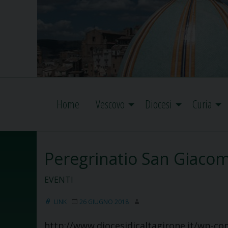
Home
Vescovo
Diocesi
Curia
Peregrinatio San Giaco
EVENTI
LINK
26 GIUGNO 2018
http://www.diocesidicaltagirone.it/wp-co