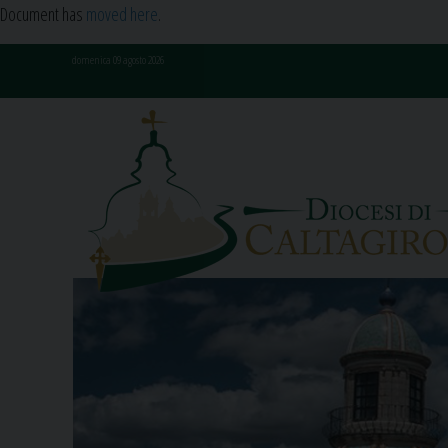
Document has
moved here
.
Skip
domenica 09 agosto 2026
to
content