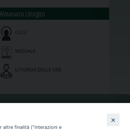
Almanacco Liturgico
OGGI:
MESSALE
LITURGIA DELLE ORE
VIDEOGALLERY
altre finalità ("interazioni e