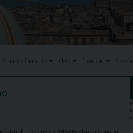
Vicariati e Parrocchie
Clero
Download
Semina
mo
ntent/uploads/sites/2/2018/05/31/peregrinatio-