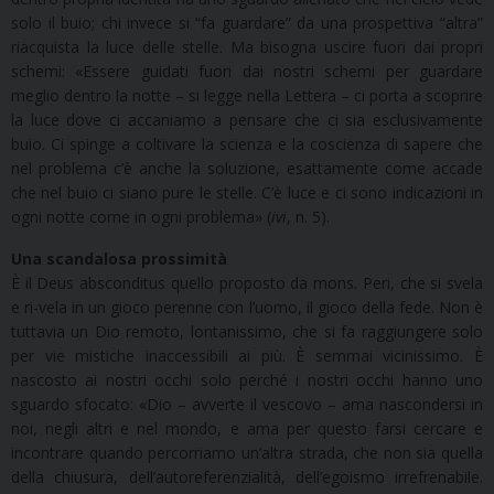
solo il buio; chi invece si “fa guardare” da una prospettiva “altra”
riacquista la luce delle stelle. Ma bisogna uscire fuori dai propri
schemi: «Essere guidati fuori dai nostri schemi per guardare
meglio dentro la notte – si legge nella Lettera – ci porta a scoprire
la luce dove ci accaniamo a pensare che ci sia esclusivamente
buio. Ci spinge a coltivare la scienza e la coscienza di sapere che
nel problema c’è anche la soluzione, esattamente come accade
che nel buio ci siano pure le stelle. C’è luce e ci sono indicazioni in
ogni notte come in ogni problema» (
ivi
, n. 5).
Una scandalosa prossimità
È il Deus absconditus quello proposto da mons. Peri, che si svela
e ri-vela in un gioco perenne con l’uomo, il gioco della fede. Non è
tuttavia un Dio remoto, lontanissimo, che si fa raggiungere solo
per vie mistiche inaccessibili ai più. È semmai vicinissimo. È
nascosto ai nostri occhi solo perché i nostri occhi hanno uno
sguardo sfocato: «Dio – avverte il vescovo – ama nascondersi in
noi, negli altri e nel mondo, e ama per questo farsi cercare e
incontrare quando percorriamo un’altra strada, che non sia quella
della chiusura, dell’autoreferenzialità, dell’egoismo irrefrenabile.