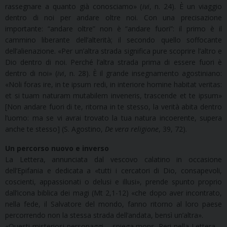
rassegnare a quanto già conosciamo» (
ivi
, n. 24). È un viaggio
dentro di noi per andare oltre noi. Con una precisazione
importante: “andare oltre” non è “andare fuori”: il primo è il
cammino liberante dell’alterità; il secondo quello soffocante
dell’alienazione. «Per un’altra strada significa pure scoprire l’altro e
Dio dentro di noi. Perché l’altra strada prima di essere fuori è
dentro di noi» (
ivi
, n. 28). È il grande insegnamento agostiniano:
«Noli foras ire, in te ipsum redi, in interiore homine habitat veritas:
et si tuam naturam mutabilem inveneris, trascende et te ipsum»
[Non andare fuori di te, ritorna in te stesso, la verità abita dentro
l’uomo: ma se vi avrai trovato la tua natura incoerente, supera
anche te stesso] (S. Agostino,
De vera religione
, 39, 72).
Un percorso nuovo e inverso
La Lettera, annunciata dal vescovo calatino in occasione
dell’Epifania e dedicata a «tutti i cercatori di Dio, consapevoli,
coscienti, appassionati o delusi e illusi», prende spunto proprio
dall’icona biblica dei magi (Mt 2,1-12) «che dopo aver incontrato,
nella fede, il Salvatore del mondo, fanno ritorno al loro paese
percorrendo non la stessa strada dell’andata, bensì un’altra».
«Questi misteriosi personaggi – spiega mons. Peri nella Lettera –