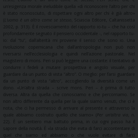
un’esigenza morale ineludibile quella «di riconoscere l’altro per chi
è stato riconosciuto, di rispettare ogni altro per chi è già altro»
(
L’uomo è un altro come se stesso
, Sciascia Editore, Caltanissetta
2002, p. 313). È il rovesciamento del rapporto io-tu – che ha così
profondamente segnato il pensiero occidentale -, nel rapporto tu-
io: dal “tu”, dall’alterità mi proviene il senso che sono io. Una
rivoluzione copernicana che dall’antropologia non può non
riversarsi nell’ecclesiologia e quindi nell’azione pastorale. Nel
magistero di mons. Peri si può leggere una costante: il tentativo di
condurre i fedeli a mutare prospettiva e angolo visuale, per
guardare da un punto di vista “altro”. O meglio: per farsi guardare
da un punto di vista “altro”, accogliendo la diversità come un
dono. «Un’altra strada – scrive mons. Peri – è prima di tutto
diversa. Altra da quella che conosciamo e che percorriamo. Se
non altro differente da quella per la quale siamo venuti, che ci è
nota, che ci ha permesso di arrivare al presente e attraverso la
quale abbiamo costruito quello che siamo» (
Per un’altra via
, n.
22). È un sentiero mai battuto prima, in cui ogni passo ha il
sapore della novità. È «la strada che evita di farci accontentare di
quel che siamo ed abbiamo o che vuole evitare di farci