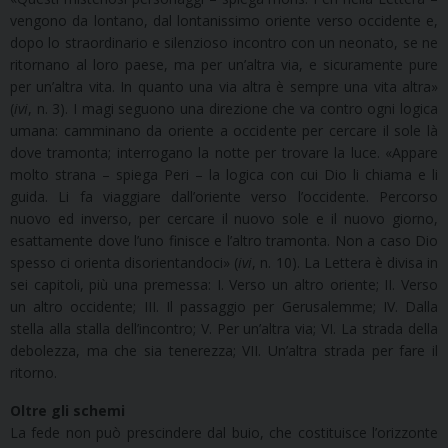
vengono da lontano, dal lontanissimo oriente verso occidente e,
dopo lo straordinario e silenzioso incontro con un neonato, se ne
ritornano al loro paese, ma per un’altra via, e sicuramente pure
per un’altra vita. In quanto una via altra è sempre una vita altra»
(
ivi
, n. 3). I magi seguono una direzione che va contro ogni logica
umana: camminano da oriente a occidente per cercare il sole là
dove tramonta; interrogano la notte per trovare la luce. «Appare
molto strana – spiega Peri – la logica con cui Dio li chiama e li
guida. Li fa viaggiare dall’oriente verso l’occidente. Percorso
nuovo ed inverso, per cercare il nuovo sole e il nuovo giorno,
esattamente dove l’uno finisce e l’altro tramonta. Non a caso Dio
spesso ci orienta disorientandoci» (
ivi
, n. 10). La Lettera è divisa in
sei capitoli, più una premessa: I. Verso un altro oriente; II. Verso
un altro occidente; III. Il passaggio per Gerusalemme; IV. Dalla
stella alla stalla dell’incontro; V. Per un’altra via; VI. La strada della
debolezza, ma che sia tenerezza; VII. Un’altra strada per fare il
ritorno.
Oltre gli schemi
La fede non può prescindere dal buio, che costituisce l’orizzonte