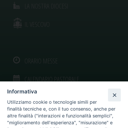
LA NOSTRA DIOCESI
IL VESCOVO
ORARIO MESSE
CALENDARIO PASTORALE
Informativa
Utilizziamo cookie o tecnologie simili per
finalità tecniche e, con il tuo consenso, anche per
VIDEOGALLERY
altre finalità ("interazioni e funzionalità semplici",
"miglioramento dell'esperienza", "misurazione" e