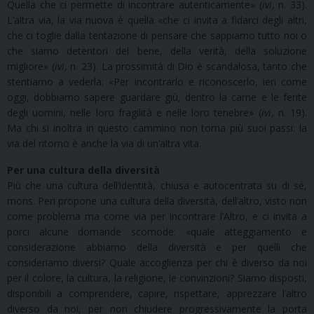
Quella che ci permette di incontrare autenticamente» (
ivi
, n. 33).
L’altra via, la via nuova è quella «che ci invita a fidarci degli altri,
che ci toglie dalla tentazione di pensare che sappiamo tutto noi o
che siamo detentori del bene, della verità, della soluzione
migliore» (
ivi
, n. 23). La prossimità di Dio è scandalosa, tanto che
stentiamo a vederla: «Per incontrarlo e riconoscerlo, ieri come
oggi, dobbiamo sapere guardare giù, dentro la carne e le ferite
degli uomini, nelle loro fragilità e nelle loro tenebre» (
ivi
, n. 19).
Ma chi si inoltra in questo cammino non torna più suoi passi: la
via del ritorno è anche la via di un’altra vita.
Per una cultura della diversità
Più che una cultura dell’identità, chiusa e autocentrata su di sé,
mons. Peri propone una cultura della diversità, dell’altro, visto non
come problema ma come via per incontrare l’Altro, e ci invita a
porci alcune domande scomode: «quale atteggiamento e
considerazione abbiamo della diversità e per quelli che
consideriamo diversi? Quale accoglienza per chi è diverso da noi
per il colore, la cultura, la religione, le convinzioni? Siamo disposti,
disponibili a comprendere, capire, rispettare, apprezzare l’altro
diverso da noi, per non chiudere progressivamente la porta