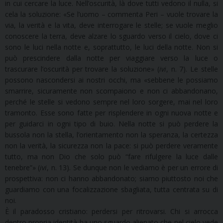
in cui cercare la luce. Nell’oscurità, là dove tutti vedono il nulla, si
cela la soluzione: «Se l’uomo – commenta Peri – vuole trovare la
via, la verità e la vita, deve interrogare le stelle; se vuole meglio
conoscere la terra, deve alzare lo sguardo verso il cielo, dove ci
sono le luci nella notte e, soprattutto, le luci della notte. Non si
può prescindere dalla notte per viaggiare verso la luce o
trascurare l’oscurità per trovare la soluzione» (
ivi
, n. 7). Le stelle
possono nascondersi ai nostri occhi, ma «sebbene le possiamo
smarrire, sicuramente non scompaiono e non ci abbandonano,
perché le stelle si vedono sempre nel loro sorgere, mai nel loro
tramonto. Esse sono fatte per risplendere in ogni nuova notte e
per guidarci in ogni tipo di buio. Nella notte si può perdere la
bussola non la stella, l’orientamento non la speranza, la certezza
non la verità, la sicurezza non la pace: si può perdere veramente
tutto, ma non Dio che solo può “fare rifulgere la luce dalle
tenebre”» (
ivi
, n. 13). Se dunque non le vediamo è per un errore di
prospettiva: non ci hanno abbandonato; siamo piuttosto noi che
guardiamo con una focalizzazione sbagliata, tutta centrata su di
noi.
È il paradosso cristiano: perdersi per ritrovarsi. Chi si arrocca
dentro propria identità ha uno sguardo alienato che nel cielo vede