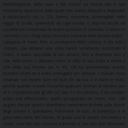
dell’intelligenza, della casa e del cuore? La nostra vita è una
monotona ripetizione dalla quale non siamo disposti e disponibili
a distaccarci?» (
ivi
, n. 22). Siamo, insomma, asserragliati nella
reggia di Erode, spaventati da ogni novità, e disposti anche ad
uccidere per conservare le nostre posizioni di comodo; o siamo in
cammino con i magi verso l’inaudita sorpresa della povera stalla?
L’auspicio di mons. Peri, a conclusione della Lettera, è che tutti i
cristiani, che almeno una volta hanno veramente incontrato il
Cristo, si siano «riscaldati al suo amore, fino a diventare luce e
sale della terra» e abbiano «visto in cielo la sua stella e anche il
sole della sua Parola» (
ivi
, n. 40). Chi ha sperimentato questo
incontro infatti ne è stato contagiato per sempre. I cristiani sono
chiamati «ad essere luce nel buio fin da ora e in tutte le notti,
perché quando scende l’oscurità qualcuno rischiari le tenebre per
sé e soprattutto per gli altri (cf. Sap 3,1-9)»
(ibidem).
È un compito
arduo ma affascinante, quello prospettato da mons. Peri: «Mi
auguro che per questo diventiamo seminatori di stelle sulle strade
degli uomini e spandiamo frammenti di luce, di tenerezza e di
gioia nella notte del mondo, di quella luce di amore che orienta a
Cristo, sole che non conosce tramonto e che solo può illuminare