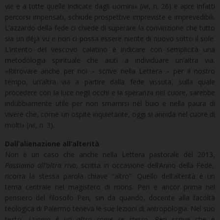
vie e a tutte quelle indicate dagli uomini» (
ivi
, n. 26) e apre infatti
percorsi impensati, schiude prospettive impreviste e imprevedibili.
L’azzardo della fede ci chiede di superare la convinzione che tutto
sia un déjà vu e non ci possa essere niente di nuovo sotto il sole.
L’intento del vescovo calatino è indicare con semplicità una
metodologia spirituale che aiuti a individuare un’altra via.
«Ritrovare anche per noi – scrive nella Lettera – per il nostro
tempo, un’altra via a partire dalla fede vissuta, sulla quale
procedere con la luce negli occhi e la speranza nel cuore, sarebbe
indubbiamente utile per non smarrirsi nel buio e nella paura di
vivere che, come un ospite inquietante, oggi si annida nel cuore di
molti» (
ivi
, n. 3).
Dall’alienazione all’alterità
Non è un caso che anche nella Lettera pastorale del 2013,
Passiamo all’altra riva
, scritta in occasione dell’Anno della Fede,
ricorra la stessa parola chiave “altro”. Quello dell’alterità è un
tema centrale nel magistero di mons. Peri e ancor prima nel
pensiero del filosofo Peri, sin da quando, docente alla facoltà
teologica di Palermo teneva le sue lezioni di antropologia. Nel suo
testo,
L’uomo è un altro come se stesso
, Peri scrive che è