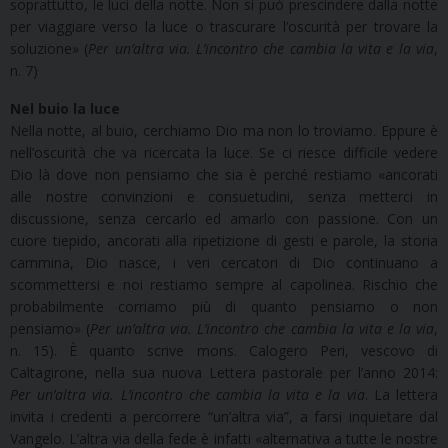
soprattutto, le luci della notte. Non si può prescindere dalla notte
per viaggiare verso la luce o trascurare l’oscurità per trovare la
soluzione» (
Per un’altra via. L’incontro che cambia la vita e la via
,
n. 7)
Nel buio la luce
Nella notte, al buio, cerchiamo Dio ma non lo troviamo. Eppure è
nell’oscurità che va ricercata la luce. Se ci riesce difficile vedere
Dio là dove non pensiamo che sia è perché restiamo «ancorati
alle nostre convinzioni e consuetudini, senza metterci in
discussione, senza cercarlo ed amarlo con passione. Con un
cuore tiepido, ancorati alla ripetizione di gesti e parole, la storia
cammina, Dio nasce, i veri cercatori di Dio continuano a
scommettersi e noi restiamo sempre al capolinea. Rischio che
probabilmente corriamo più di quanto pensiamo o non
pensiamo» (
Per un’altra via. L’incontro che cambia la vita e la via
,
n. 15). È quanto scrive mons. Calogero Peri, vescovo di
Caltagirone, nella sua nuova Lettera pastorale per l’anno 2014:
Per un’altra via. L’incontro che cambia la vita e la via
. La lettera
invita i credenti a percorrere “un’altra via”, a farsi inquietare dal
Vangelo. L’altra via della fede è infatti «alternativa a tutte le nostre