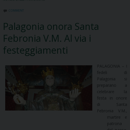
COMMENT
Palagonia onora Santa
Febronia V.M. Al via i
festeggiamenti
PALAGONIA – I
fedeli di
Palagonia si
preparano a
celebrare la
festa in onore
di Santa
Febronia V.M.,
martire e
patrona
del paese.