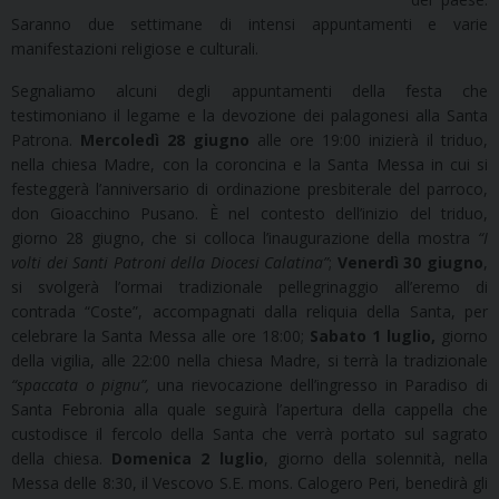
Saranno due settimane di intensi appuntamenti e varie
manifestazioni religiose e culturali.
Segnaliamo alcuni degli appuntamenti della festa che
testimoniano il legame e la devozione dei palagonesi alla Santa
Patrona.
Mercoledì 28 giugno
alle ore 19:00 inizierà il triduo,
nella chiesa Madre, con la coroncina e la Santa Messa in cui si
festeggerà l’anniversario di ordinazione presbiterale del parroco,
don Gioacchino Pusano. È nel contesto dell’inizio del triduo,
giorno 28 giugno, che si colloca l’inaugurazione della mostra
“I
volti dei Santi Patroni della Diocesi Calatina”
;
Venerdì 30 giugno
,
si svolgerà l’ormai tradizionale pellegrinaggio all’eremo di
contrada “Coste”, accompagnati dalla reliquia della Santa, per
celebrare la Santa Messa alle ore 18:00;
Sabato 1 luglio,
giorno
della vigilia, alle 22:00 nella chiesa Madre, si terrà la tradizionale
“spaccata o pignu”,
una rievocazione dell’ingresso in Paradiso di
Santa Febronia alla quale seguirà l’apertura della cappella che
custodisce il fercolo della Santa che verrà portato sul sagrato
della chiesa.
Domenica 2 luglio
, giorno della solennità, nella
Messa delle 8:30, il Vescovo S.E. mons. Calogero Peri, benedirà gli