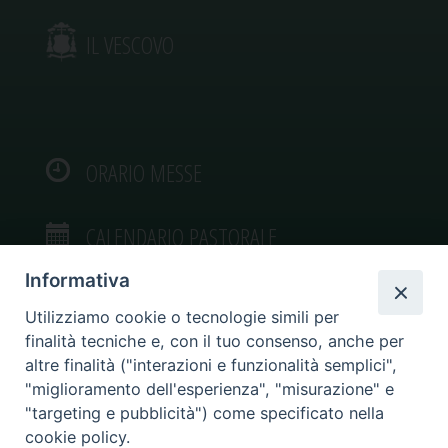
IL VESCOVO
ORARIO MESSE
CALENDARIO PASTORALE
Informativa
Utilizziamo cookie o tecnologie simili per
finalità tecniche e, con il tuo consenso, anche per
VIDEOGALLERY
altre finalità ("interazioni e funzionalità semplici",
"miglioramento dell'esperienza", "misurazione" e
"targeting e pubblicità") come specificato nella
PHOTOGALLERY
cookie policy.