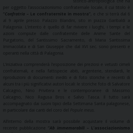
storico-antropologica che ha
per oggetto l’associazionismo confraternale locale, il cui titolo è
“
Confratria
– Le confraternite in mostra”
, e che si terrà dal 6
al 9 aprile presso Palazzo Blandini, sito in piazza Garibaldi a
Palagonia. L’intento è quello di far rivivere i luoghi, i tempi e le
azioni compiute dalle confraternite delle Anime Sante del
Purgatorio, del Santissimo Sacramento, di Maria Santissima
Immacolata e di San Giuseppe che dal XVI sec. sono presenti e
operanti nella città di Palagonia.
L’iniziativa comprenderà l’esposizione dei preziosi e vetusti cimeli
confraternali, e nella fattispecie abiti, argenterie, stendardi, le
riproduzioni di documenti inediti e di foto storiche e recenti di
alcuni tra i più significativi autori locali: le storiche foto di Salvatore
Calcagno, Nino Privitera e le contemporanee di Massimo
Calcagno, Nico Ragusa Bros e Salvo Tasca. Il tutto sarà
accompagnato dai suoni tipici della Settimana Santa palagonese,
in particolare dai canti del coro del
Popule meus
.
All’interno della mostra sarà possibile acquistare il volume di
recente pubblicazione
“
Ab immemorabili
– L’associazionismo