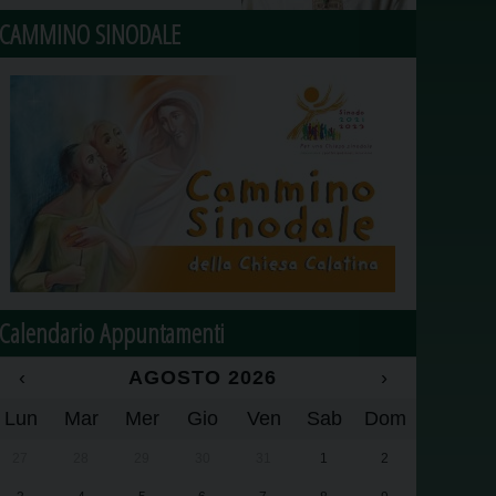
CAMMINO SINODALE
Calendario Appuntamenti
‹
AGOSTO 2026
›
Lun
Mar
Mer
Gio
Ven
Sab
Dom
27
28
29
30
31
1
2