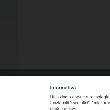
LA NOSTRA DIOCESI
Informativa
Utilizziamo cookie o tecnologie s
IL VESCOVO
funzionalità semplici", "miglior
cookie policy.