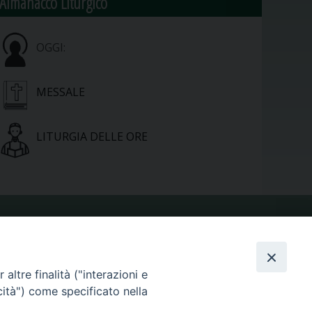
Almanacco Liturgico
OGGI:
MESSALE
LITURGIA DELLE ORE
VIDEOGALLERY
altre finalità ("interazioni e
PHOTOGALLERY
cità") come specificato nella