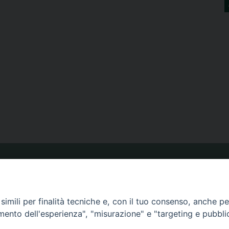
ORARIO MESSE
imili per finalità tecniche e, con il tuo consenso, anche per 
CALENDARIO PASTORALE
amento dell'esperienza", "misurazione" e "targeting e pubbli