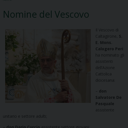
Nomine del Vescovo
Il Vescovo di
Caltagirone,
S.
E. Mons.
Calogero Peri
ha nominato gli
assistenti
dell’Azione
Cattolica
diocesana:
–
don
Salvatore De
Pasquale
assistente
unitario e settore adulti;
–
don Dario Curcio
assistente settore giovani;