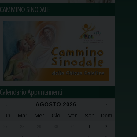
CAMMINO SINODALE
Calendario Appuntamenti
‹
AGOSTO 2026
›
Lun
Mar
Mer
Gio
Ven
Sab
Dom
27
28
29
30
31
1
2