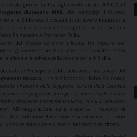
si di Caltagirone dà il via agli eventi natalizi 2019/2020
Progetto diocesano MAB
, che coinvolge il Museo,
hivio e la Biblioteca diocesani in un lavoro integrato a
zio della cultura. La cura del progetto è stata affidata a
Fabio Raimondi e a Francesco Failla.
interno del Museo saranno allestite tre mostre per
ontare gli eventi straordinari che hanno caratterizzato
ta religiosa e la cultura della nostra terra di Sicilia.
dedicata al
Presepe
allestito attraverso un
concept
del
giovanni Vaccaro
,
– ha dichiarato don Fabio Raimondi,
llestite all’interno della suggestiva cornice della Cappella
ai pastori ci spinge a destarci per osservare il cielo. Sarà la
Bambino attraverso un
’
esperienza visiva, in cui si alternano
one
»
.
All’inaugurazione sarà presente il Vescovo di
lla Cultura Antonino Navanzino e Giacomo Vaccaro, uno
tori di molte delle opere presenti nel nostro territorio.
Agrigento e di Acireale, la mostra
Dialogo. Le Porte del