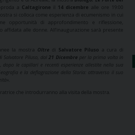
proda a
Caltagirone
il
14 dicembre
alle ore 19:00
ostra si colloca come esperienza di ecumenismo in cui
me opportunità di approfondimento e riflessione,
o affidata alle donne. All’inaugurazione sarà presente
oranee la mostra
Oltre
di
Salvatore Piluso
a cura di
di Salvatore Piluso, dal
21 Dicembre
per la prima volta in
opo le capillari e recenti esperienze allestite nella sua
ografia e la deflagrazione della Storia: attraverso il suo
ità».
ratrice che introdurranno alla visita della mostra.