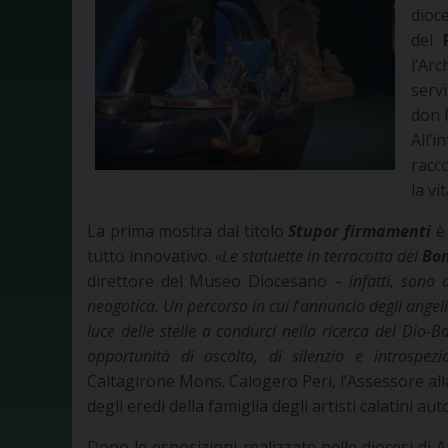
dioce
del
l’Arc
servi
don 
All’
racc
la vi
La prima mostra dal titolo
Stupor firmamenti
è 
tutto innovativo.
«
Le statuette in terracotta del
Bon
direttore del Museo Diocesano –
infatti, sono a
neogotica. Un percorso in cui l
‘
annuncio degli angeli 
luce delle stelle a condurci nella ricerca del Dio-
opportunità di ascolto, di silenzio e introspezi
Caltagirone Mons. Calogero Peri, l’Assessore a
degli eredi della famiglia degli artisti calatini au
Dopo le esposizioni realizzate nelle diocesi di 