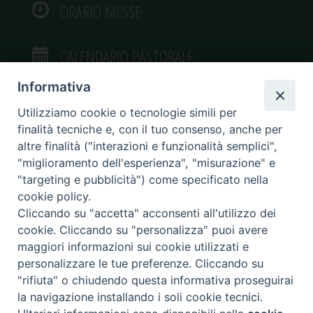
ORARIO MESSE
CALENDARIO PASTORALE
Informativa
Utilizziamo cookie o tecnologie simili per
finalità tecniche e, con il tuo consenso, anche per
VIDEOGALLERY
altre finalità ("interazioni e funzionalità semplici",
"miglioramento dell'esperienza", "misurazione" e
"targeting e pubblicità") come specificato nella
PHOTOGALLERY
cookie policy.
Cliccando su "accetta" acconsenti all'utilizzo dei
cookie. Cliccando su "personalizza" puoi avere
maggiori informazioni sui cookie utilizzati e
personalizzare le tue preferenze. Cliccando su
Diocesi di Caltagirone
"rifiuta" o chiudendo questa informativa proseguirai
Piazza San Francesco d’Assisi, 9 – tel. 0933.34186 – fax 0933.820590 e-mail:
la navigazione installando i soli cookie tecnici.
comunicazionisociali@diocesidicaltagirone.it