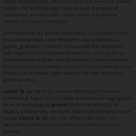
cultura dell’indifferenza, che finisce non di rado per essere spietata,
il nostro stile di vita sia invece colmo di pietà, di empatia, di
compassione, di misericordia… anche i nostri occhi possano
riempirsi di stupore e meraviglia
”.
Come il Vescovo sta facendo, incontrando il suo Popolo in tutte
le occasioni possibili, il suo Presbiterio, i suoi collaboratori, i
giovani, gli anziani, i sofferenti, i responsabili delle istituzioni e
delle organizzazioni impegnate sul territorio… e tutti quanti lo
incrociano lungo le strade della città e diocesi, anche a ciascuno
di noi è chiesto, incrociandosi, a non farlo frettolosamente, ma a
fermarsi per scambiare auguri autentici che siano annuncio di
gioia e speranza.
Lunedì 18
, alle ore 16.00, nei locali dell’Episcopio il Vescovo
scambierà gli Auguri con la Consulta diocesana delle Aggregazioni
laicali; nel pomeriggio di
giovedì 21
nei locali della Città dei
Ragazzi, a Caltagirone, con alcune realtà ecclesiali impegnate nel
sociale;
sabato 23
alle ore 11.00 all’Hotel Villa Sturzo, con i
rappresentanti delle istituzioni politiche e amministratori del
territorio.