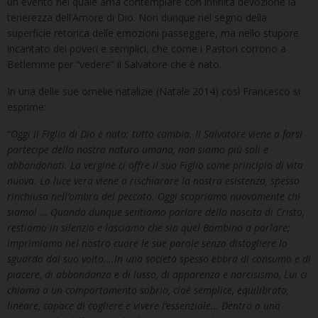
un evento nel quale ama contemplare con infinita devozione la
tenerezza dell’Amore di Dio. Non dunque nel segno della
superficie retorica delle emozioni passeggere, ma nello stupore
incantato dei poveri e semplici, che come i Pastori corrono a
Betlemme per “vedere” il Salvatore che è nato.
In una delle sue omelie natalizie (Natale 2014) così Francesco si
esprime:
“
Oggi il Figlio di Dio è nato: tutto cambia. Il Salvatore viene a farsi
partecipe della nostra natura umana, non siamo più soli e
abbandonati. La vergine ci offre il suo Figlio come principio di vita
nuova. La luce vera viene a rischiarare la nostra esistenza, spesso
rinchiusa nell’ombra del peccato. Oggi scopriamo nuovamente chi
siamo! … Quando dunque sentiamo parlare della nascita di Cristo,
restiamo in silenzio e lasciamo che sia quel Bambino a parlare;
imprimiamo nel nostro cuore le sue parole senza distogliere lo
sguardo dal suo volto….In una società spesso ebbra di consumo e di
piacere, di abbondanza e di lusso, di apparenza e narcisismo, Lui ci
chiama a un comportamento sobrio, cioè semplice, equilibrato,
lineare, capace di cogliere e vivere l’essenziale… Dentro a una