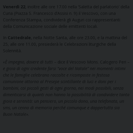
Venerdì 22
, inoltre alle ore 17.00 nella ‘Saletta del parlatorio’ della
Curia (Piazza S. Francesco d’Assisi n. 9) il Vescovo, con una
Conferenza Stampa, condividerà gli Auguri coi rappresentanti
della Comunicazione sociale delle emittenti locali.
In
Cattedrale
, nella Notte Santa, alle ore 23.00, e la mattina del
25, alle ore 11.00, presiederà le Celebrazioni liturgiche della
Solennità.
«
È impegno, dovere di tutti
– dice il Vescovo Mons. Calogero Peri –
e gioia di ogni credente farsi “voce del Natale” nei momenti intimi
che le famiglie celebrano raccolte e ricomposte in festosa
comunione attorno al Presepe scintillante di luci e doni per i
bambini, coi piccoli gesti di ogni giorno, nei modi possibili, senza
dimenticarsi di quanti non hanno la possibilità di condividere tanta
gioia e serenità: un pensiero, un piccolo dono, una telefonata, un
sms, un cenno di memoria perché comunque e dappertutto sia
Buon Natale
».