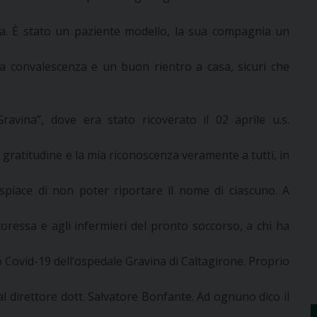
nza. È stato un paziente modello, la sua compagnia un
 convalescenza e un buon rientro a casa, sicuri che
avina”, dove era stato ricoverato il 02 aprile u.s.
gratitudine e la mia riconoscenza veramente a tutti, in
piace di non poter riportare il nome di ciascuno. A
toressa e agli infermieri del pronto soccorso, a chi ha
o Covid-19 dell’ospedale Gravina di Caltagirone. Proprio
e al direttore dott. Salvatore Bonfante. Ad ognuno dico il