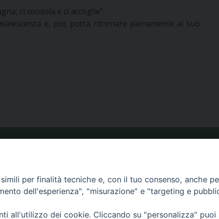
gna, ci consola e ci accoglie”.
valescenza e, poi, potrà ritornare pienamente al suo
ORARIO MESSE
imili per finalità tecniche e, con il tuo consenso, anche per 
amento dell'esperienza", "misurazione" e "targeting e pubbli
CALENDARIO PASTORALE
i all'utilizzo dei cookie. Cliccando su "personalizza" puoi