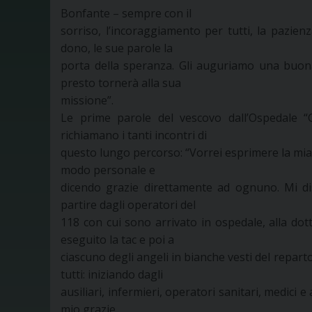
Bonfante – sempre con il
sorriso, l’incoraggiamento per tutti, la pazie
dono, le sue parole la
porta della speranza. Gli auguriamo una buona
presto tornerà alla sua
missione”.
Le prime parole del vescovo dall’Ospedale “Gr
richiamano i tanti incontri di
questo lungo percorso: “Vorrei esprimere la mia 
modo personale e
dicendo grazie direttamente ad ognuno. Mi dis
partire dagli operatori del
118 con cui sono arrivato in ospedale, alla dot
eseguito la tac e poi a
ciascuno degli angeli in bianche vesti del repart
tutti: iniziando dagli
ausiliari, infermieri, operatori sanitari, medici 
mio grazie