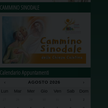
CAMMINO SINODALE
Calendario Appuntamenti
‹
AGOSTO 2026
›
Lun
Mar
Mer
Gio
Ven
Sab
Dom
27
28
29
30
31
1
2