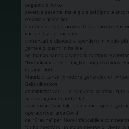
pagando è molto
severo e pesante, ma la gioia del Signore ancora
credere e fidarci del
suo Amore. L’abbraccio di tutti al nostro Pas
che con Lui riprendiamo
rinfrancati e disposti a spenderci in modo più
gente e di quanti in Italia e
nel mondo hanno bisogno di continuare a lottar
“Formuliamo i nostri migliori auguri a mons. Peri
Catania: dott.
Maurizio Lanza (direttore generale), dr. Anton
Bella (direttore
amministrativo) – La comunità calatina, tutt
hanno raggiunto anche dal
ricovero in Ospedale, illuminando questi giorni.
operatori dell’area Covid
del “Gravina” per il loro infaticabile e competent
“Ci ha mostrato un modo diverso di vivere la m