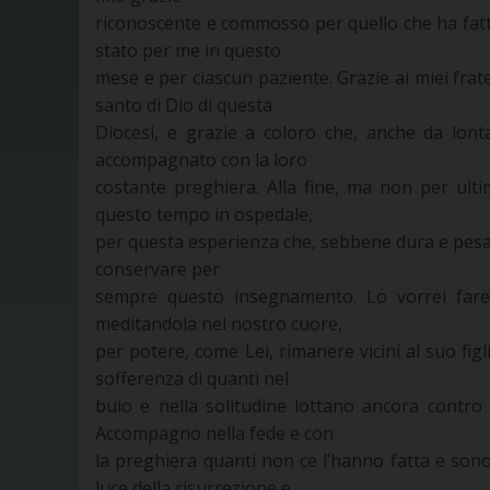
riconoscente e commosso per quello che ha fatto
stato per me in questo
mese e per ciascun paziente. Grazie ai miei fratel
santo di Dio di questa
Diocesi, e grazie a coloro che, anche da lont
accompagnato con la loro
costante preghiera. Alla fine, ma non per ulti
questo tempo in ospedale,
per questa esperienza che, sebbene dura e pesan
conservare per
sempre questo insegnamento. Lo vorrei fare
meditandola nel nostro cuore,
per potere, come Lei, rimanere vicini al suo figl
sofferenza di quanti nel
buio e nella solitudine lottano ancora contro
Accompagno nella fede e con
la preghiera quanti non ce l’hanno fatta e sono m
luce della risurrezione e