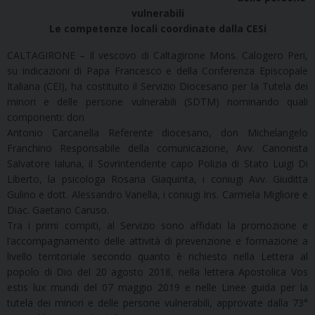
vulnerabili
Le competenze locali coordinate dalla CESi
CALTAGIRONE – Il vescovo di Caltagirone Mons. Calogero Peri,
su indicazioni di Papa Francesco e della Conferenza Episcopale
Italiana (CEI), ha costituito il Servizio Diocesano per la Tutela dei
minori e delle persone vulnerabili (SDTM) nominando quali
componenti: don
Antonio Carcanella Referente diocesano, don Michelangelo
Franchino Responsabile della comunicazione, Avv. Canonista
Salvatore Ialuna, il Sovrintendente capo Polizia di Stato Luigi Di
Liberto, la psicologa Rosaria Giaquinta, i coniugi Avv. Giuditta
Gulino e dott. Alessandro Vanella, i coniugi Ins. Carmela Migliore e
Diac. Gaetano Caruso.
Tra i primi compiti, al Servizio sono affidati la promozione e
l’accompagnamento delle attività di prevenzione e formazione a
livello territoriale secondo quanto è richiesto nella Lettera al
popolo di Dio del 20 agosto 2018, nella lettera Apostolica Vos
estis lux mundi del 07 maggio 2019 e nelle Linee guida per la
tutela dei minori e delle persone vulnerabili, approvate dalla 73°