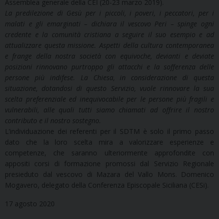
Assemblea generale della CEI (20-23 marzo 2019).
La predilezione di Gesù per i piccoli, i poveri, i peccatori, per i
malati e gli emarginati – dichiara il vescovo Peri – spinge ogni
credente e la comunità cristiana a seguire il suo esempio e ad
attualizzare questa missione. Aspetti della cultura contemporanea
e frange della nostra società con equivoche, devianti e deviate
posizioni rinnovano purtroppo gli attacchi e la sofferenza delle
persone più indifese. La Chiesa, in considerazione di questa
situazione, dotandosi di questo Servizio, vuole rinnovare la sua
scelta preferenziale ed inequivocabile per le persone più fragili e
vulnerabili, alle quali tutti siamo chiamati ad offrire il nostro
contributo e il nostro sostegno.
L’individuazione dei referenti per il SDTM è solo il primo passo
dato che la loro scelta mira a valorizzare esperienze e
competenze, che saranno ulteriormente approfondite con
appositi corsi di formazione promossi dal Servizio Regionale
presieduto dal vescovo di Mazara del Vallo Mons. Domenico
Mogavero, delegato della Conferenza Episcopale Siciliana (CESi).
17 agosto 2020