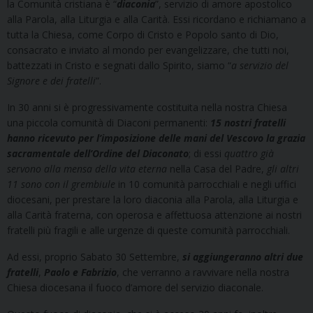
la Comunità cristiana è “
diaconia
”, servizio di amore apostolico
alla Parola, alla Liturgia e alla Carità. Essi ricordano e richiamano a
tutta la Chiesa, come Corpo di Cristo e Popolo santo di Dio,
consacrato e inviato al mondo per evangelizzare, che tutti noi,
battezzati in Cristo e segnati dallo Spirito, siamo “
a servizio del
Signore e dei fratelli
”.
In 30 anni si è progressivamente costituita nella nostra Chiesa
una piccola comunità di Diaconi permanenti:
15 nostri fratelli
hanno ricevuto per l’imposizione delle mani del Vescovo la grazia
sacramentale dell’Ordine del Diaconato
; di essi
quattro già
servono alla mensa della vita eterna
nella Casa del Padre,
gli altri
11 sono con il grembiule
in 10 comunità parrocchiali e negli uffici
diocesani, per prestare la loro diaconia alla Parola, alla Liturgia e
alla Carità fraterna, con operosa e affettuosa attenzione ai nostri
fratelli più fragili e alle urgenze di queste comunità parrocchiali.
Ad essi, proprio Sabato 30 Settembre,
si aggiungeranno altri due
fratelli
,
Paolo e Fabrizio
, che verranno a ravvivare nella nostra
Chiesa diocesana il fuoco d’amore del servizio diaconale.