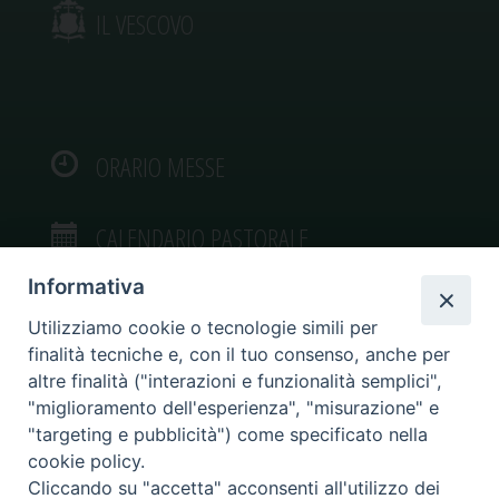
IL VESCOVO
ORARIO MESSE
CALENDARIO PASTORALE
Informativa
Utilizziamo cookie o tecnologie simili per
finalità tecniche e, con il tuo consenso, anche per
VIDEOGALLERY
altre finalità ("interazioni e funzionalità semplici",
"miglioramento dell'esperienza", "misurazione" e
"targeting e pubblicità") come specificato nella
PHOTOGALLERY
cookie policy.
Cliccando su "accetta" acconsenti all'utilizzo dei