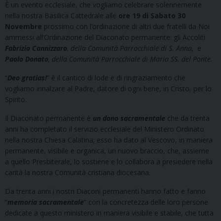
È un evento ecclesiale, che vogliamo celebrare solennemente
nella nostra Basilica Cattedrale alle
ore 19 di Sabato 30
Novembre
prossimo con l’ordinazione di altri due fratelli da Noi
ammessi all’Ordinazione del Diaconato permanente: gli Accoliti
Fabrizio Cannizzaro
, della Comunità Parrocchiale di S. Anna,
e
Paolo Donato
, della Comunità Parrocchiale di Maria SS. del Ponte.
“
Deo gratias!
” è il cantico di lode e di ringraziamento che
vogliamo innalzare al Padre, datore di ogni bene, in Cristo, per lo
Spirito.
Il Diaconato permanente è
un dono sacramentale
che da trenta
anni ha completato il servizio ecclesiale del Ministero Ordinato
nella nostra Chiesa Calatina; esso ha dato al Vescovo, in maniera
permanente, visibile e organica, un nuovo braccio, che, assieme
a quello Presbiterale, lo sostiene e lo collabora a presiedere nella
carità la nostra Comunità cristiana diocesana.
Da trenta anni i nostri Diaconi permanenti hanno fatto e fanno
“
memoria sacramentale
” con la concretezza delle loro persone
dedicate a questo ministero in maniera visibile e stabile, che tutta