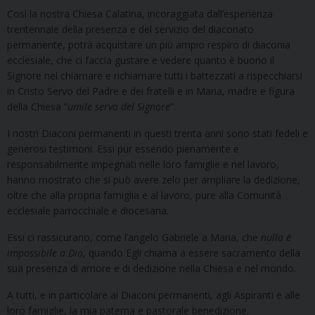
Così la nostra Chiesa Calatina, incoraggiata dall’esperienza
trentennale della presenza e del servizio del diaconato
permanente, potrà acquistare un più ampio respiro di diaconia
ecclesiale, che ci faccia gustare e vedere quanto è buono il
Signore nel chiamare e richiamare tutti i battezzati a rispecchiarsi
in Cristo Servo del Padre e dei fratelli e in Maria, madre e figura
della Chiesa “
umile serva del Signore
”.
I nostri Diaconi permanenti in questi trenta anni sono stati fedeli e
generosi testimoni. Essi pur essendo pienamente e
responsabilmente impegnati nelle loro famiglie e nel lavoro,
hanno mostrato che si può avere zelo per ampliare la dedizione,
oltre che alla propria famiglia e al lavoro, pure alla Comunità
ecclesiale parrocchiale e diocesana.
Essi ci rassicurano, come l’angelo Gabriele a Maria, che
nulla è
impossibile a Dio
, quando Egli chiama a essere sacramento della
sua presenza di amore e di dedizione nella Chiesa e nel mondo.
A tutti, e in particolare ai Diaconi permanenti, agli Aspiranti e alle
loro famiglie, la mia paterna e pastorale benedizione.