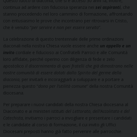
Questo fuoco di diaconia, che si è acceso 30 anni fa, inoltre,
continua ad ardere con fiduciosa speranza nei
sei aspiranti
, che
stanno procedendo nel loro cammino di formazione, affrontando
con entusiasmo le prove che incontrano per ritrovarsi in Cristo,
che è venuto “
per servire e non per essere servito
”.
La celebrazione di questo trentennale delle prime ordinazioni
diaconali nella nostra Chiesa vuole essere anche
un appello e un
invito
cordiale e fiducioso ai Confratelli Parroci e alle Comunità
loro affidate, perché operino con diligenza di fede e zelo
apostolico
il discernimento di quei fratelli che già dimostrano nelle
nostre comunità di essere dotati dallo Spirito del germe della
diaconia,
per invitarli e incoraggiarli a sviluppare e a portare a
pienezza questo “
dono per l’utilità comune
” della nostra Comunità
diocesana.
Per preparare i nuovi candidati della nostra Chiesa diocesana al
Diaconato e ai ministeri istituiti
del Lettorato, dell’Accolitato e del
Catechista,
invitiamo i parroci a invogliare e presentare i candidati
e le candidate al corso di formazione, il cui invito
g
li Uffici
Diocesani preposti hanno già fatto pervenire alle parrocchie.