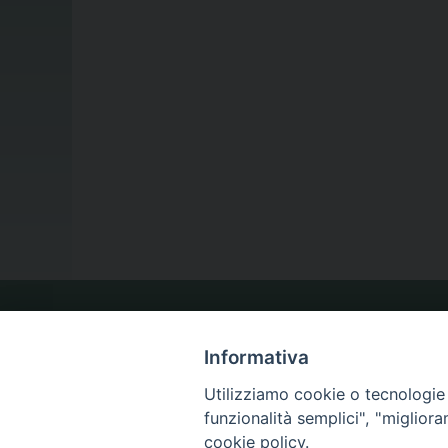
LA NOSTRA DIOCESI
Informativa
Utilizziamo cookie o tecnologie s
IL VESCOVO
funzionalità semplici", "miglior
cookie policy.