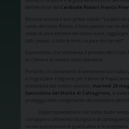
Quindi lo stupore e la gioia all’annuncio dell
’Hab
dell’elezione del
Cardinale Robert Francis Prev
Risuona ancora il suo primo saluto: “
La pace sia c
saluto del Cristo Risorto, il buon pastore che ha dato
saluto di pace entrasse nel vostro cuore, raggiungess
tutti i popoli, a tutta la terra. La pace sia con voi!”
Espressione che sottolinea il primato del Cristo
la Chiesa e la ravviva nella speranza.
Pertanto, in comunione di sentimenti con tutta l
a ringraziare il Signore per il dono di Papa Leon
presieduta dal nostro vescovo,
martedì 20 maggi
Santissima del Monte di Caltagirone,
e invoc
protegga nello svolgimento del ministero petrin
Opportunamente e con tanto buon senso, 
sovrapporci all’evento liturgico e di conseguenza
corale espressione di gratitudine e di preghiera