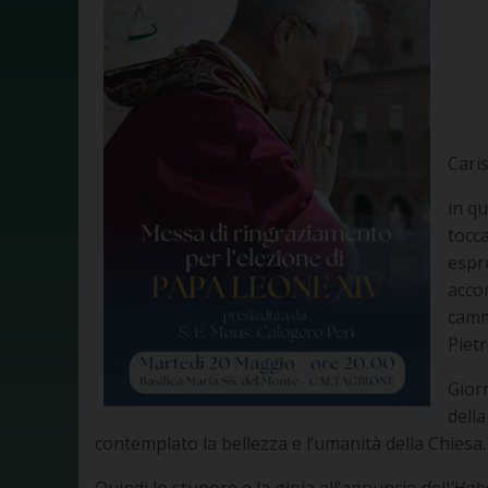
Caris
in qu
tocca
espr
acco
camm
Pietr
Giorn
della
contemplato la bellezza e l’umanità della Chiesa.