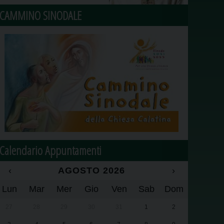
CAMMINO SINODALE
Calendario Appuntamenti
‹
AGOSTO 2026
›
Lun
Mar
Mer
Gio
Ven
Sab
Dom
27
28
29
30
31
1
2