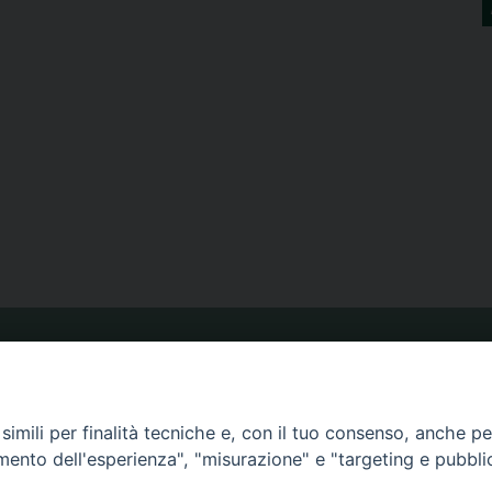
ORARIO MESSE
imili per finalità tecniche e, con il tuo consenso, anche per 
CALENDARIO PASTORALE
amento dell'esperienza", "misurazione" e "targeting e pubbli