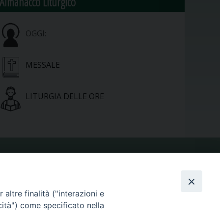
Almanacco Liturgico
OGGI:
MESSALE
LITURGIA DELLE ORE
VIDEOGALLERY
altre finalità ("interazioni e
PHOTOGALLERY
cità") come specificato nella