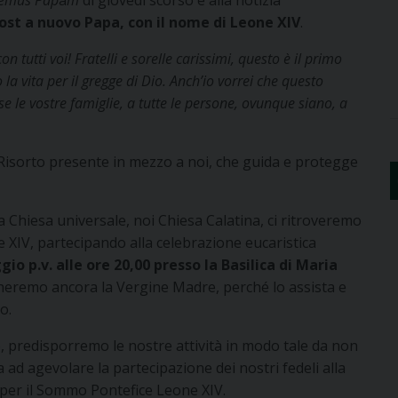
emus Pap
a
m
di giovedì scorso e alla notizia
ost a nuovo Papa, con il nome di
Leone XIV
.
on tutti voi! Fratelli e sorelle carissimi, questo è il primo
 la vita per il gregge di Dio. Anch’io vorrei che questo
e le vostre famiglie, a tutte le persone, ovunque siano, a
 Risorto presente in mezzo a noi, che guida e protegge
a Chiesa universale, noi Chiesa Calatina, ci ritroveremo
e XIV, partecipando alla celebrazione eucaristica
o p.v. alle ore 20,00 presso la
Basilica di Maria
heremo ancora la Vergine Madre, perché lo assista e
o.
predisporremo le nostre attività in modo tale da non
 ad agevolare la partecipazione dei nostri fedeli alla
 per il Sommo Pontefice Leone XIV.