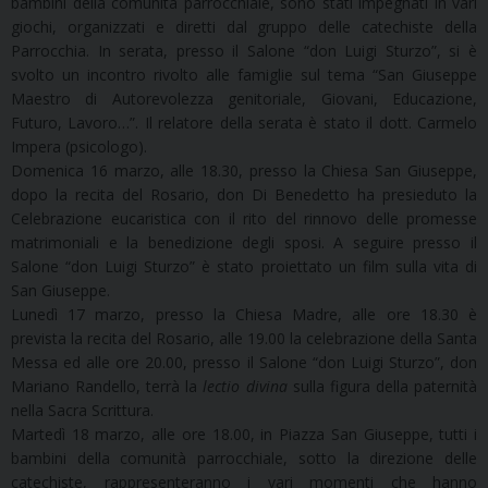
bambini della comunità parrocchiale, sono stati impegnati in vari
giochi, organizzati e diretti dal gruppo delle catechiste della
Parrocchia. In serata, presso il Salone “don Luigi Sturzo”, si è
svolto un incontro rivolto alle famiglie sul tema “San Giuseppe
Maestro di Autorevolezza genitoriale, Giovani, Educazione,
Futuro, Lavoro…”. Il relatore della serata è stato il dott. Carmelo
Impera (psicologo).
Domenica 16 marzo, alle 18.30, presso la Chiesa San Giuseppe,
dopo la recita del Rosario, don Di Benedetto ha presieduto la
Celebrazione eucaristica con il rito del rinnovo delle promesse
matrimoniali e la benedizione degli sposi. A seguire presso il
Salone “don Luigi Sturzo” è stato proiettato un film sulla vita di
San Giuseppe.
Lunedì 17 marzo, presso la Chiesa Madre, alle ore 18.30 è
prevista la recita del Rosario, alle 19.00 la celebrazione della Santa
Messa ed alle ore 20.00, presso il Salone “don Luigi Sturzo”, don
Mariano Randello, terrà la
lectio divina
sulla figura della paternità
nella Sacra Scrittura.
Martedì 18 marzo, alle ore 18.00, in Piazza San Giuseppe, tutti i
bambini della comunità parrocchiale, sotto la direzione delle
catechiste, rappresenteranno i vari momenti che hanno