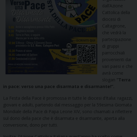
dall’Azione
Cattolica della
diocesi di
Caltagirone,
che vedrà la
partecipazione
di gruppi
parrocchiali
provenienti dai
vari paesi e che
avrà come
slogan
“Terra
in pace: verso una pace disarmata e disarmante!”.
La Festa della Pace è promossa in tutte le diocesi d’Italia: ragazzi,
giovani e adulti, partendo dal messaggio per la 59esima Giornata
Mondiale della Pace di Papa Leone XIV, sono chiamati a riflettere
sul dono della pace che è disarmata e disarmante, aperta alla
conversione, dono per tutti.
Inoltre, l’Azione Cattolica Italiana quest’anno ha scelto come