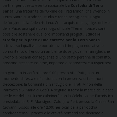
partner per questo evento nazionale
La Custodia di Terra
Santa
, una fraternità dell’Ordine dei Frati Minori, che vivendo in
Terra Santa custodisce, studia e rende accoglienti i luoghi
dell’origine della fede cristiana. Con l’acquisto del gadget del Mese
della Pace, una spilla con il logo ufficiale “Terra in pace”, sarà
possibile sostenere due loro importanti progetti,
Educare:
strada per la pace
e
Una carezza per la Terra Santa
,
attraverso i quali viene portato avanti l’impegno educativo e
comunitario, offrendo un ambiente dove giovani e famiglie, che
vivono le pesanti conseguenze di uno stato perenne di conflitto,
possono crescere insieme, imparare a conoscersi e a rispettarsi.
La giornata inizierà alle ore 9.00 presso Villa Patti, con un
momento di festa e riflessione con la presenza di testimoni
d’eccezione: la Comunità di Sant’Egidio e i Frati Minori della
Parrocchia S. Maria di Gesù. A seguire si terrà la marcia della pace
per le vie della città che culminerà con la Celebrazione Eucaristica,
presieduta da S. E. Monsignor Calogero Peri, presso la Chiesa San
Giovanni Bosco alle ore 12.00; nei locali della parrocchia
condivideremo il pranzo e le attività pomeridiane dedicate a