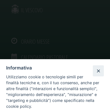
IL VESCOVO
ORARIO MESSE
CALENDARIO PASTORALE
Informativa
Utilizziamo cookie o tecnologie simili per
finalità tecniche e, con il tuo consenso, anche per
VIDEOGALLERY
altre finalità ("interazioni e funzionalità semplici",
"miglioramento dell'esperienza", "misurazione" e
"targeting e pubblicità") come specificato nella
PHOTOGALLERY
cookie policy.