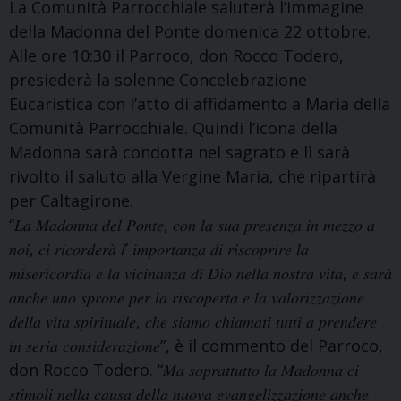
La Comunità Parrocchiale saluterà l’immagine
della Madonna del Ponte domenica 22 ottobre.
Alle ore 10:30 il Parroco, don Rocco Todero,
presiederà la solenne Concelebrazione
Eucaristica con l’atto di affidamento a Maria della
Comunità Parrocchiale. Quindi l’icona della
Madonna sarà condotta nel sagrato e lì sarà
rivolto il saluto alla Vergine Maria, che ripartirà
per Caltagirone.
“𝐿𝑎 𝑀𝑎𝑑𝑜𝑛𝑛𝑎 𝑑𝑒𝑙 𝑃𝑜𝑛𝑡𝑒, 𝑐𝑜𝑛 𝑙𝑎 𝑠𝑢𝑎 𝑝𝑟𝑒𝑠𝑒𝑛𝑧𝑎 𝑖𝑛 𝑚𝑒𝑧𝑧𝑜 𝑎
𝑛𝑜𝑖, 𝑐𝑖 𝑟𝑖𝑐𝑜𝑟𝑑𝑒𝑟𝑎̀ 𝑙’ 𝑖𝑚𝑝𝑜𝑟𝑡𝑎𝑛𝑧𝑎 𝑑𝑖 𝑟𝑖𝑠𝑐𝑜𝑝𝑟𝑖𝑟𝑒 𝑙𝑎
𝑚𝑖𝑠𝑒𝑟𝑖𝑐𝑜𝑟𝑑𝑖𝑎 𝑒 𝑙𝑎 𝑣𝑖𝑐𝑖𝑛𝑎𝑛𝑧𝑎 𝑑𝑖 𝐷𝑖𝑜 𝑛𝑒𝑙𝑙𝑎 𝑛𝑜𝑠𝑡𝑟𝑎 𝑣𝑖𝑡𝑎, 𝑒 𝑠𝑎𝑟𝑎̀
𝑎𝑛𝑐ℎ𝑒 𝑢𝑛𝑜 𝑠𝑝𝑟𝑜𝑛𝑒 𝑝𝑒𝑟 𝑙𝑎 𝑟𝑖𝑠𝑐𝑜𝑝𝑒𝑟𝑡𝑎 𝑒 𝑙𝑎 𝑣𝑎𝑙𝑜𝑟𝑖𝑧𝑧𝑎𝑧𝑖𝑜𝑛𝑒
𝑑𝑒𝑙𝑙𝑎 𝑣𝑖𝑡𝑎 𝑠𝑝𝑖𝑟𝑖𝑡𝑢𝑎𝑙𝑒, 𝑐ℎ𝑒 𝑠𝑖𝑎𝑚𝑜 𝑐ℎ𝑖𝑎𝑚𝑎𝑡𝑖 𝑡𝑢𝑡𝑡𝑖 𝑎 𝑝𝑟𝑒𝑛𝑑𝑒𝑟𝑒
𝑖𝑛 𝑠𝑒𝑟𝑖𝑎 𝑐𝑜𝑛𝑠𝑖𝑑𝑒𝑟𝑎𝑧𝑖𝑜𝑛𝑒”, è il commento del Parroco,
don Rocco Todero. “𝑀𝑎 𝑠𝑜𝑝𝑟𝑎𝑡𝑡𝑢𝑡𝑡𝑜 𝑙𝑎 𝑀𝑎𝑑𝑜𝑛𝑛𝑎 𝑐𝑖
𝑠𝑡𝑖𝑚𝑜𝑙𝑖 𝑛𝑒𝑙𝑙𝑎 𝑐𝑎𝑢𝑠𝑎 𝑑𝑒𝑙𝑙𝑎 𝑛𝑢𝑜𝑣𝑎 𝑒𝑣𝑎𝑛𝑔𝑒𝑙𝑖𝑧𝑧𝑎𝑧𝑖𝑜𝑛𝑒 𝑎𝑛𝑐ℎ𝑒