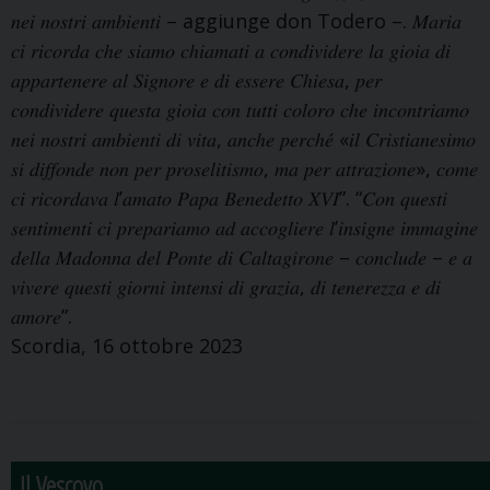
𝑛𝑒𝑖 𝑛𝑜𝑠𝑡𝑟𝑖 𝑎𝑚𝑏𝑖𝑒𝑛𝑡𝑖 – aggiunge don Todero –. 𝑀𝑎𝑟𝑖𝑎
𝑐𝑖 𝑟𝑖𝑐𝑜𝑟𝑑𝑎 𝑐ℎ𝑒 𝑠𝑖𝑎𝑚𝑜 𝑐ℎ𝑖𝑎𝑚𝑎𝑡𝑖 𝑎 𝑐𝑜𝑛𝑑𝑖𝑣𝑖𝑑𝑒𝑟𝑒 𝑙𝑎 𝑔𝑖𝑜𝑖𝑎 𝑑𝑖
𝑎𝑝𝑝𝑎𝑟𝑡𝑒𝑛𝑒𝑟𝑒 𝑎𝑙 𝑆𝑖𝑔𝑛𝑜𝑟𝑒 𝑒 𝑑𝑖 𝑒𝑠𝑠𝑒𝑟𝑒 𝐶ℎ𝑖𝑒𝑠𝑎, 𝑝𝑒𝑟
𝑐𝑜𝑛𝑑𝑖𝑣𝑖𝑑𝑒𝑟𝑒 𝑞𝑢𝑒𝑠𝑡𝑎 𝑔𝑖𝑜𝑖𝑎 𝑐𝑜𝑛 𝑡𝑢𝑡𝑡𝑖 𝑐𝑜𝑙𝑜𝑟𝑜 𝑐ℎ𝑒 𝑖𝑛𝑐𝑜𝑛𝑡𝑟𝑖𝑎𝑚𝑜
𝑛𝑒𝑖 𝑛𝑜𝑠𝑡𝑟𝑖 𝑎𝑚𝑏𝑖𝑒𝑛𝑡𝑖 𝑑𝑖 𝑣𝑖𝑡𝑎, 𝑎𝑛𝑐ℎ𝑒 𝑝𝑒𝑟𝑐ℎ𝑒́ «𝑖𝑙 𝐶𝑟𝑖𝑠𝑡𝑖𝑎𝑛𝑒𝑠𝑖𝑚𝑜
𝑠𝑖 𝑑𝑖𝑓𝑓𝑜𝑛𝑑𝑒 𝑛𝑜𝑛 𝑝𝑒𝑟 𝑝𝑟𝑜𝑠𝑒𝑙𝑖𝑡𝑖𝑠𝑚𝑜, 𝑚𝑎 𝑝𝑒𝑟 𝑎𝑡𝑡𝑟𝑎𝑧𝑖𝑜𝑛𝑒», 𝑐𝑜𝑚𝑒
𝑐𝑖 𝑟𝑖𝑐𝑜𝑟𝑑𝑎𝑣𝑎 𝑙’𝑎𝑚𝑎𝑡𝑜 𝑃𝑎𝑝𝑎 𝐵𝑒𝑛𝑒𝑑𝑒𝑡𝑡𝑜 𝑋𝑉𝐼”. “𝐶𝑜𝑛 𝑞𝑢𝑒𝑠𝑡𝑖
𝑠𝑒𝑛𝑡𝑖𝑚𝑒𝑛𝑡𝑖 𝑐𝑖 𝑝𝑟𝑒𝑝𝑎𝑟𝑖𝑎𝑚𝑜 𝑎𝑑 𝑎𝑐𝑐𝑜𝑔𝑙𝑖𝑒𝑟𝑒 𝑙’𝑖𝑛𝑠𝑖𝑔𝑛𝑒 𝑖𝑚𝑚𝑎𝑔𝑖𝑛𝑒
𝑑𝑒𝑙𝑙𝑎 𝑀𝑎𝑑𝑜𝑛𝑛𝑎 𝑑𝑒𝑙 𝑃𝑜𝑛𝑡𝑒 𝑑𝑖 𝐶𝑎𝑙𝑡𝑎𝑔𝑖𝑟𝑜𝑛𝑒 – 𝑐𝑜𝑛𝑐𝑙𝑢𝑑𝑒 – 𝑒 𝑎
𝑣𝑖𝑣𝑒𝑟𝑒 𝑞𝑢𝑒𝑠𝑡𝑖 𝑔𝑖𝑜𝑟𝑛𝑖 𝑖𝑛𝑡𝑒𝑛𝑠𝑖 𝑑𝑖 𝑔𝑟𝑎𝑧𝑖𝑎, 𝑑𝑖 𝑡𝑒𝑛𝑒𝑟𝑒𝑧𝑧𝑎 𝑒 𝑑𝑖
𝑎𝑚𝑜𝑟𝑒”.
Scordia, 16 ottobre 2023
Il Vescovo