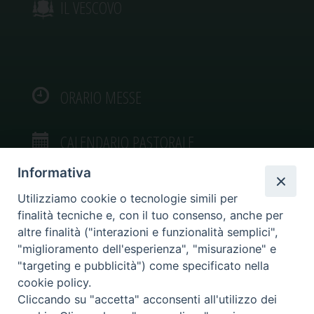
IL VESCOVO
ORARIO MESSE
CALENDARIO PASTORALE
Informativa
Utilizziamo cookie o tecnologie simili per
finalità tecniche e, con il tuo consenso, anche per
VIDEOGALLERY
altre finalità ("interazioni e funzionalità semplici",
"miglioramento dell'esperienza", "misurazione" e
"targeting e pubblicità") come specificato nella
PHOTOGALLERY
cookie policy.
Cliccando su "accetta" acconsenti all'utilizzo dei