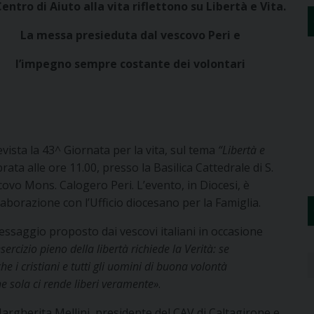
 Centro di Aiuto alla vita riflettono su Libertà e Vita.
La messa presieduta dal vescovo Peri e
l’impegno sempre costante dei volontari
ista la 43^ Giornata per la vita, sul tema
“Libertà e
ata alle ore 11.00, presso la Basilica Cattedrale di S.
covo Mons. Calogero Peri. L’evento, in Diocesi, è
laborazione con l’Ufficio diocesano per la Famiglia.
ssaggio proposto dai vescovi italiani in occasione
esercizio pieno della libertà richiede la Verità: se
he i cristiani e tutti gli uomini di buona volontà
e sola ci rende liberi veramente»
.
argherita Mellini, presidente del CAV di Caltagirone e