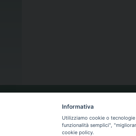
LA NOSTRA DIOCESI
Informativa
Utilizziamo cookie o tecnologie s
funzionalità semplici", "miglior
IL VESCOVO
cookie policy.