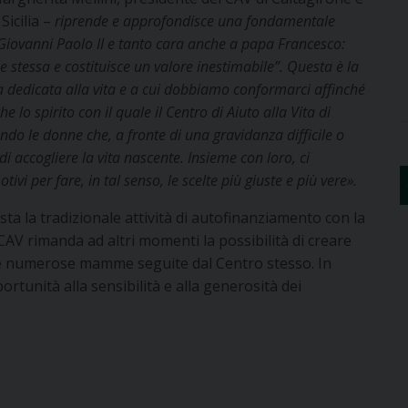
Sicilia –
riprende e approfondisce una fondamentale
Giovanni Paolo II e tanto cara anche a papa Francesco:
e stessa e costituisce un valore inestimabile”. Questa è la
a dedicata alla vita e a cui dobbiamo conformarci affinché
 lo spirito con il quale il Centro di Aiuto alla Vita di
ndo le donne che, a fronte di una gravidanza difficile o
i accogliere la vita nascente. Insieme con loro, ci
i per fare, in tal senso, le scelte più giuste e più vere».
ta la tradizionale attività di autofinanziamento con la
 CAV rimanda ad altri momenti la possibilità di creare
alle numerose mamme seguite dal Centro stesso. In
rtunità alla sensibilità e alla generosità dei