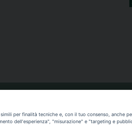
ORARIO MESSE
imili per finalità tecniche e, con il tuo consenso, anche per 
amento dell'esperienza", "misurazione" e "targeting e pubbli
CALENDARIO PASTORALE