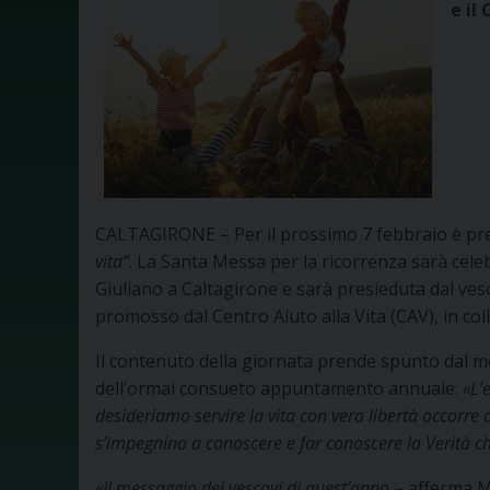
e il
CALTAGIRONE – Per il prossimo 7 febbraio è prev
vita”
. La Santa Messa per la ricorrenza sarà celebr
Giuliano a Caltagirone e sarà presieduta dal ves
promosso dal Centro Aiuto alla Vita (CAV), in col
Il contenuto della giornata prende spunto dal me
dell’ormai consueto appuntamento annuale:
«L’
desideriamo servire la vita con vera libertà occorre c
s’impegnino a conoscere e far conoscere la Verità ch
«Il messaggio dei vescovi di quest’anno
– afferma M