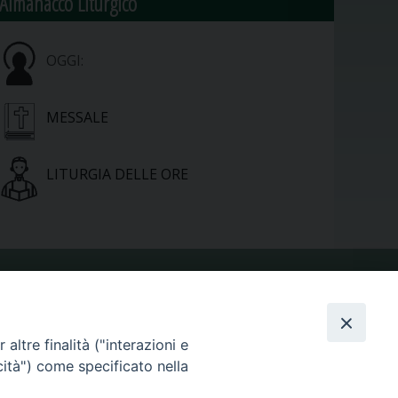
Almanacco Liturgico
OGGI:
MESSALE
LITURGIA DELLE ORE
VIDEOGALLERY
altre finalità ("interazioni e
cità") come specificato nella
PHOTOGALLERY