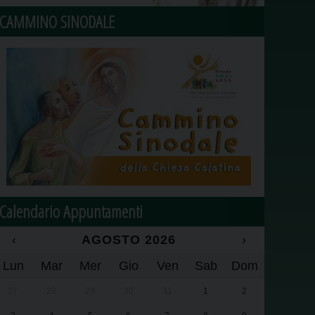
CAMMINO SINODALE
Calendario Appuntamenti
‹
AGOSTO 2026
›
Lun
Mar
Mer
Gio
Ven
Sab
Dom
27
28
29
30
31
1
2