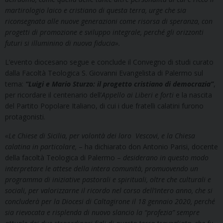
martirologio laico e cristiano di questa terra, urge che sia
riconsegnata alle nuove generazioni come risorsa di speranza, con
progetti di promozione e sviluppo integrale, perché gli orizzonti
futuri si illuminino di nuova fiducia
»
.
L’evento diocesano segue e conclude il Convegno di studi curato
dalla Facoltà Teologica S. Giovanni Evangelista di Palermo sul
tema:
“Luigi e Mario Sturzo: il progetto cristiano di democrazia”
,
per ricordare il centenario dell’
Appello ai Liberi e forti
e la nascita
del Partito Popolare Italiano, di cui i due fratelli calatini furono
protagonisti.
«
Le Chiese di Sicilia, per volontà dei loro Vescovi, e la Chiesa
calatina in particolare,
– ha dichiarato don Antonio Parisi, docente
della facoltà Teologica di Palermo –
desiderano in questo modo
interpretare le attese della intera comunità, promuovendo un
programma di iniziative pastorali e spirituali, oltre che culturali e
sociali, per valorizzarne il ricordo nel corso dell’intero anno, che si
concluderà per la Diocesi di Caltagirone il 18 gennaio 2020, perché
sia rievocata e risplenda di nuovo slancio la “profezia” sempre