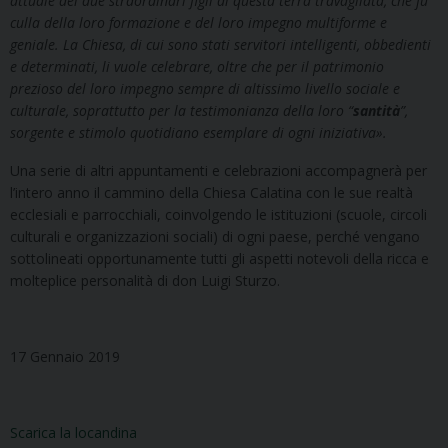
attuale dei due straordinari figli di questa terra travagliata, che fu
culla della loro formazione e del loro impegno multiforme e
geniale. La Chiesa, di cui sono stati servitori intelligenti, obbedienti
e determinati, li vuole celebrare, oltre che per il patrimonio
prezioso del loro impegno sempre di altissimo livello sociale e
culturale, soprattutto per la testimonianza della loro “
santità
”,
sorgente e stimolo quotidiano esemplare di ogni iniziativa
»
.
Una serie di altri appuntamenti e celebrazioni accompagnerà per
l’intero anno il cammino della Chiesa Calatina con le sue realtà
ecclesiali e parrocchiali, coinvolgendo le istituzioni (scuole, circoli
culturali e organizzazioni sociali) di ogni paese, perché vengano
sottolineati opportunamente tutti gli aspetti notevoli della ricca e
molteplice personalità di don Luigi Sturzo.
17 Gennaio 2019
Scarica la locandina