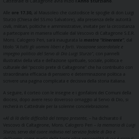
Cattedrale di Caltagirone avrà inizio
l’Anno sturziano
.
Alle
ore 17.30,
al Mausoleo che custodisce le spoglie di don Luigi
Sturzo (Chiesa del SS.mo Salvatore), alla presenza delle autorità
civili, militari, politiche e amministrative, invitate per la circostanza
a partecipare in maniera ufficiale dal Vescovo di Caltagirone S.E.R.
Mons. Calogero Peri, sarà inaugurata la
mostra “itinerante”
,
dal
titolo
“A tutti gli uomini liberi e forti. Vocazione sacerdotale e
impegno politico del Servo di Dio Luigi Sturzo”
, con pannelli
illustrativi della vita e dell’azione spirituale, sociale, politica e
culturale del “piccolo prete di Caltagirone” che ha contribuito con
straordinaria efficacia di pensiero e determinazione politica a
scrivere una pagina complicata e decisiva della storia italiana.
A seguire, il corteo con le insegne e i gonfaloni dei Comuni della
diocesi, dopo avere reso doveroso omaggio al Servo di Dio, si
recherà in Cattedrale per la solenne concelebrazione.
«
Al di là delle difficoltà del tempo presente,
– ha dichiarato il
Vescovo di Caltagirone, Mons. Calogero Peri –
la memoria di Luigi
Sturzo, servo dal cuore indiviso nel servizio fedele di Dio e
dell’uomo, come quella delle tante altre personalità di cui è ricco il