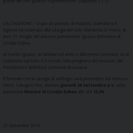
giorno del loro giudizio risplenderanno” (Sapienza 3,1-7)
CALTAGIRONE – Dopo un periodo di malattia, stamattina il
Signore ha chiamato alla Liturgia del cielo Marianna Di Pietro, di
anni 77, moglie del diacono permanente Ignazio Belvedere di
Licodia Eubea.
Al marito Ignazio, ai familiari ed amici e alla intera comunità, va la
solidarietà nel lutto e il ricordo nella preghiera del Vescovo, del
Presbiterio e dell’intera comunità diocesana.
Il funerale con la Liturgia di suffragio sarà presieduto dal Vescovo
Mons. Calogero Peri, domani
giovedì 26 Settembre p.v.
nella
parrocchia
Matrice di Licodia Eubea
alle ore
15,00
.
25 Settembre 2019