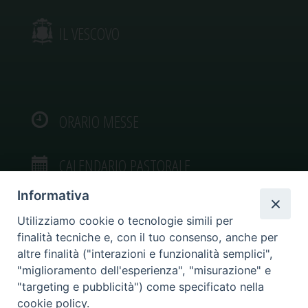
IL VESCOVO
ORARIO MESSE
CALENDARIO PASTORALE
Informativa
Utilizziamo cookie o tecnologie simili per
finalità tecniche e, con il tuo consenso, anche per
VIDEOGALLERY
altre finalità ("interazioni e funzionalità semplici",
"miglioramento dell'esperienza", "misurazione" e
"targeting e pubblicità") come specificato nella
PHOTOGALLERY
cookie policy.