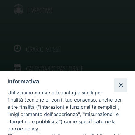
IL VESCOVO
ORARIO MESSE
CALENDARIO PASTORALE
Informativa
Utilizziamo cookie o tecnologie simili per
finalità tecniche e, con il tuo consenso, anche per
VIDEOGALLERY
altre finalità ("interazioni e funzionalità semplici",
"miglioramento dell'esperienza", "misurazione" e
"targeting e pubblicità") come specificato nella
PHOTOGALLERY
cookie policy.