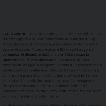
CALTAGIRONE –
In occasione del 700° anniversario della morte
di Dante Alighieri e nel 150° anniversario della nascita di Luigi
Sturzo, la Diocesi di Caltagirone, grazie all’azione dei tre Istituti
culturali diocesani (Museo, Archivio e Biblioteca) inaugurerà,
domenica 19 dicembre 2021 alle ore 17:30 presso la
Quadreria del Museo Diocesano
, una mostra allestita
all’interno della Cappella neogotica. Si tratta di un percorso che si
snoda attraverso le riflessioni dello Statista calatino sulla Divina
Commedia e grazie al contributo di due artisti calatini, Santina
Grimaldi ed Emanuele Guzzardi, che si sono fatti interpreti, in
chiave contemporanea, della visione dantesca dell’aldilà.
Domenico Amoroso, che ha curato i testi critici relativi alle opere,
accompagnerà la visita della mostra.
Le riflessioni che Sturzo dedica a Dante –
dichiara il dott. Francesco