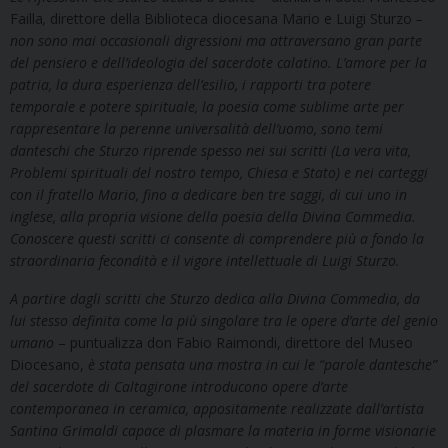
Failla
,
direttore della Biblioteca diocesana Mario e Luigi Sturzo
–
non sono mai occasionali digressioni ma attraversano gran parte
del pensiero e dell’ideologia del sacerdote calatino. L’amore per la
patria, la dura esperienza dell’esilio, i rapporti tra potere
temporale e potere spirituale, la poesia come sublime arte per
rappresentare la perenne universalità dell’uomo, sono temi
danteschi che Sturzo riprende spesso nei sui scritti (La vera vita,
Problemi spirituali del nostro tempo, Chiesa e Stato) e nei carteggi
con il fratello Mario, fino a dedicare ben tre saggi, di cui uno in
inglese, alla propria visione della poesia della Divina Commedia.
Conoscere questi scritti ci consente di comprendere più a fondo la
straordinaria fecondità e il vigore intellettuale di Luigi Sturzo.
A partire dagli scritti che Sturzo dedica alla Divina Commedia, da
lui stesso definita come la più singolare tra le opere d’arte del genio
umano
– puntualizza don Fabio Raimondi, direttore del Museo
Diocesano,
è stata pensata una mostra in cui le “parole dantesche”
del sacerdote di Caltagirone introducono opere d’arte
contemporanea in ceramica, appositamente realizzate dall’artista
Santina Grimaldi capace di plasmare la materia in forme visionarie