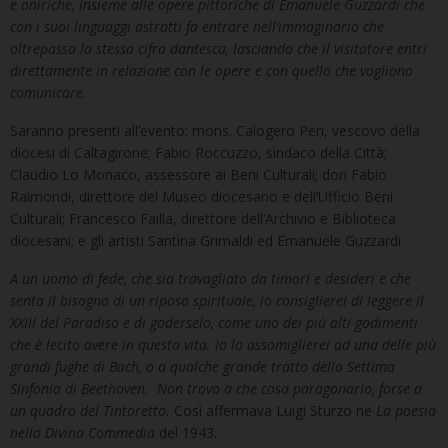
e oniriche, insieme alle opere pittoriche di Emanuele Guzzardi che
con i suoi linguaggi astratti fa entrare nell’immaginario che
oltrepassa la stessa cifra dantesca, lasciando che il visitatore entri
direttamente in relazione con le opere e con quello che vogliono
comunicare
.
Saranno presenti all’evento: mons. Calogero Peri, vescovo della
diocesi di Caltagirone; Fabio Roccuzzo, sindaco della Città;
Claudio Lo Monaco, assessore ai Beni Culturali; don Fabio
Raimondi, direttore del Museo diocesano e dell’Ufficio Beni
Culturali; Francesco Failla, direttore dell’Archivio e Biblioteca
diocesani; e gli artisti Santina Grimaldi ed Emanuele Guzzardi.
A un uomo di fede, che sia travagliato da timori e desideri e che
senta il bisogno di un riposo spirituale, io consiglierei di leggere il
XXIII del Paradiso e di goderselo,
come uno dei più alti godimenti
che è lecito avere in questa vita. Io lo assomiglierei ad una delle più
grandi fughe di Bach, o a qualche grande tratto della Settima
Sinfonia di Beethoven. Non trovo a che cosa paragonarlo, forse a
un quadro del Tintoretto.
Così affermava Luigi Sturzo ne
La poesia
nella Divina Commedia
del 1943.