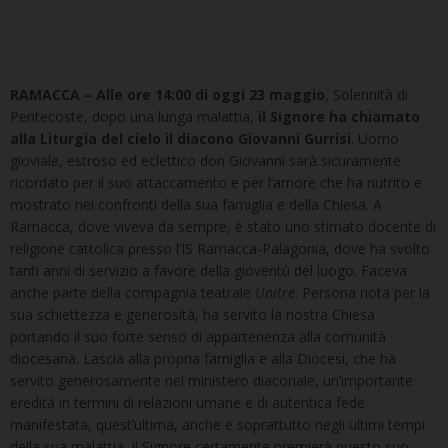
RAMACCA –
Alle ore 14:00 di oggi 23 maggio
, Solennità di
Pentecoste, dopo una lunga malattia,
il Signore ha chiamato
alla Liturgia del cielo il diacono Giovanni Gurrisi
. Uomo
gioviale, estroso ed eclettico don Giovanni sarà sicuramente
ricordato per il suo attaccamento e per l’amore che ha nutrito e
mostrato nei confronti della sua famiglia e della Chiesa. A
Ramacca, dove viveva da sempre, è stato uno stimato docente di
religione cattolica presso l’IS Ramacca-Palagonia, dove ha svolto
tanti anni di servizio a favore della gioventù del luogo. Faceva
anche parte della compagnia teatrale
Unitre
. Persona nota per la
sua schiettezza e generosità, ha servito la nostra Chiesa
portando il suo forte senso di appartenenza alla comunità
diocesana. Lascia alla propria famiglia e alla Diocesi, che ha
servito generosamente nel ministero diaconale, un’importante
eredità in termini di relazioni umane e di autentica fede
manifestata, quest’ultima, anche e soprattutto negli ultimi tempi
della sua malattia. Il Signore certamente premierà questo suo