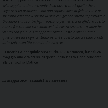
senso di appartenenza alla Chiesa diocesana di don Giovanni:
«Noi sappiamo che l’orizzonte della nostra vita è quello che il
Signore ci ha promesso. Solo una copiosa dose di fede in Dio e di
speranza cristiana – questo lo dico con grande affetto soprattutto a
Giovanna e ai suoi tre figli – possono permetterci di affidare questo
nostro fratello alle cure amorevoli di nostro Signore. Giovanni ha
vissuto con gioia la sua appartenenza a Cristo e alla Chiesa e
questo deve fare ogni cristiano perché è questo che ci rende pronti
all’incontro con Dio quando ciò avverrà».
L’Eucaristia esequiale
sarà celebrata a
Ramacca
,
lunedì 24
maggio alle ore 19:00,
all’aperto, nella Piazza Elena adiacente
alla parrocchia Matrice.
23 maggio 2021, Solennità di Pentecoste