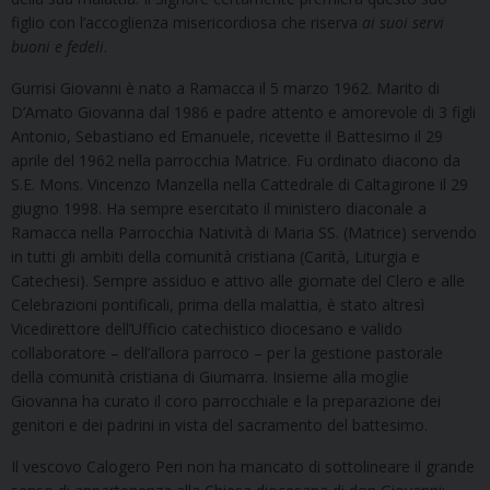
figlio con l’accoglienza misericordiosa che riserva
ai suoi servi
buoni e fedeli
.
Gurrisi Giovanni è nato a Ramacca il 5 marzo 1962. Marito di
D’Amato Giovanna dal 1986 e padre attento e amorevole di 3 figli
Antonio, Sebastiano ed Emanuele, ricevette il Battesimo il 29
aprile del 1962 nella parrocchia Matrice. Fu ordinato diacono da
S.E. Mons. Vincenzo Manzella nella Cattedrale di Caltagirone il 29
giugno 1998. Ha sempre esercitato il ministero diaconale a
Ramacca nella Parrocchia Natività di Maria SS. (Matrice) servendo
in tutti gli ambiti della comunità cristiana (Carità, Liturgia e
Catechesi). Sempre assiduo e attivo alle giornate del Clero e alle
Celebrazioni pontificali, prima della malattia, è stato altresì
Vicedirettore dell’Ufficio catechistico diocesano e valido
collaboratore – dell’allora parroco – per la gestione pastorale
della comunità cristiana di Giumarra. Insieme alla moglie
Giovanna ha curato il coro parrocchiale e la preparazione dei
genitori e dei padrini in vista del sacramento del battesimo.
Il vescovo Calogero Peri non ha mancato di sottolineare il grande