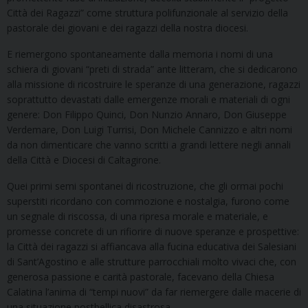
Città dei Ragazzi” come struttura polifunzionale al servizio della
pastorale dei giovani e dei ragazzi della nostra diocesi.
E riemergono spontaneamente dalla memoria i nomi di una
schiera di giovani “preti di strada” ante litteram, che si dedicarono
alla missione di ricostruire le speranze di una generazione, ragazzi
soprattutto devastati dalle emergenze morali e materiali di ogni
genere: Don Filippo Quinci, Don Nunzio Annaro, Don Giuseppe
Verdemare, Don Luigi Turrisi, Don Michele Cannizzo e altri nomi
da non dimenticare che vanno scritti a grandi lettere negli annali
della Città e Diocesi di Caltagirone.
Quei primi semi spontanei di ricostruzione, che gli ormai pochi
superstiti ricordano con commozione e nostalgia, furono come
un segnale di riscossa, di una ripresa morale e materiale, e
promesse concrete di un rifiorire di nuove speranze e prospettive:
la Città dei ragazzi si affiancava alla fucina educativa dei Salesiani
di Sant’Agostino e alle strutture parrocchiali molto vivaci che, con
generosa passione e carità pastorale, facevano della Chiesa
Calatina l’anima di “tempi nuovi” da far riemergere dalle macerie di
una situazione postbellica disastrosa.