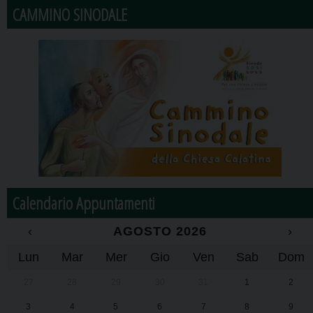
CAMMINO SINODALE
Calendario Appuntamenti
‹
AGOSTO 2026
›
Lun
Mar
Mer
Gio
Ven
Sab
Dom
27
28
29
30
31
1
2
3
4
5
6
7
8
9