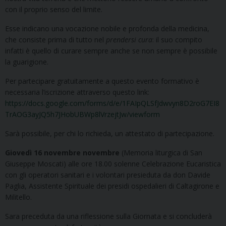
con il proprio senso del limite.
Esse indicano una vocazione nobile e profonda della medicina,
che consiste prima di tutto nel
prendersi cura
: il suo compito
infatti è quello di curare sempre anche se non sempre è possibile
la guarigione.
Per partecipare gratuitamente a questo evento formativo è
necessaria l’iscrizione attraverso questo link:
https://docs.google.com/forms/d/e/1FAIpQLSfJdwvyn8D2roG7EI8
TrAOG3ayJQ5h7JHobUBWp8lVrzejtJw/viewform
Sarà possibile, per chi lo richieda, un attestato di partecipazione.
Giovedì 16 novembre novembre
(Memoria liturgica di San
Giuseppe Moscati) alle ore 18.00 solenne Celebrazione Eucaristica
con gli operatori sanitari e i volontari presieduta da don Davide
Paglia, Assistente Spirituale dei presidi ospedalieri di Caltagirone e
Militello.
Sara preceduta da una riflessione sulla Giornata e si concluderà