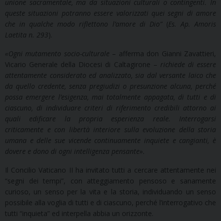
unione sacramentale, ma da situazioni culturali o contingenti. In
queste situazioni potranno essere valorizzati quei segni di amore
che in qualche modo riflettono l’amore di Dio”
(
Es. Ap. Amoris
Laetita n. 293
).
«
Ogni mutamento socio-culturale
– afferma don Gianni Zavattieri,
Vicario Generale della Diocesi di Caltagirone –
richiede di essere
attentamente considerato ed analizzato, sia dal versante laico che
da quello credente, senza pregiudizi o presunzione alcuna, perché
possa emergere l’esigenza, mai totalmente appagata, di tutti e di
ciascuno, di individuare criteri di riferimento credibili attorno ai
quali edificare la propria esperienza reale. Interrogarsi
criticamente e con libertà interiore sulla evoluzione della storia
umana e delle sue vicende continuamente inquiete e cangianti, è
dovere e dono di ogni intelligenza pensante
»
.
Il Concilio Vaticano II ha invitato tutti a cercare attentamente nei
“segni dei tempi”, con atteggiamento pensoso e sanamente
curioso, un senso per la vita e la storia, individuando un senso
possibile alla voglia di tutti e di ciascuno, perché l’interrogativo che
tutti “inquieta” ed interpella abbia un orizzonte.