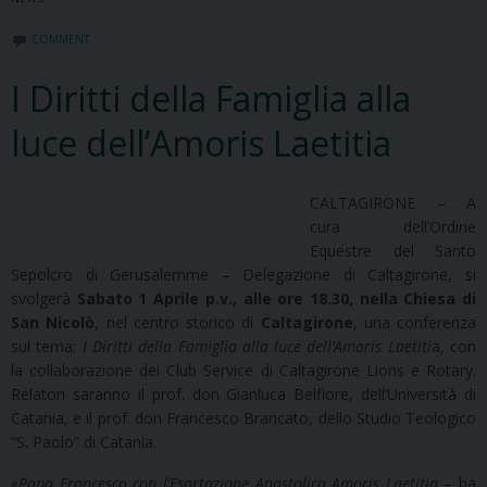
COMMENT
I Diritti della Famiglia alla
luce dell’Amoris Laetitia
CALTAGIRONE – A
cura dell’Ordine
Equestre del Santo
Sepolcro di Gerusalemme – Delegazione di Caltagirone, si
svolgerà
Sabato 1 Aprile p.v., alle ore 18.30, nella Chiesa di
San Nicolò
, nel centro storico di
Caltagirone
, una conferenza
sul tema:
I Diritti della Famiglia alla luce dell’Amoris Laetiti
a, con
la collaborazione dei Club Service di Caltagirone Lions e Rotary.
Relatori saranno il prof. don Gianluca Belfiore, dell’Università di
Catania, e il prof. don Francesco Brancato, dello Studio Teologico
“S. Paolo” di Catania.
«Papa Francesco con l’Esortazione Apostolica Amoris Laetitia
– ha