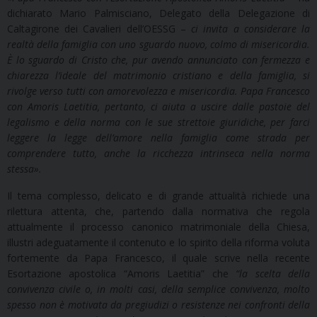
dichiarato Mario Palmisciano, Delegato della Delegazione di
Caltagirone dei Cavalieri dell’OESSG –
ci invita a considerare la
realtà della famiglia con uno sguardo nuovo, colmo di misericordia.
È lo sguardo di Cristo che, pur avendo annunciato con fermezza e
chiarezza l’ideale del matrimonio cristiano e della famiglia, si
rivolge verso tutti con amorevolezza e misericordia. Papa Francesco
con Amoris Laetitia, pertanto, ci aiuta a uscire dalle pastoie del
legalismo e della norma con le sue strettoie giuridiche, per farci
leggere la legge dell’amore nella famiglia come strada per
comprendere tutto, anche la ricchezza intrinseca nella norma
stessa».
Il tema complesso, delicato e di grande attualità richiede una
rilettura attenta, che, partendo dalla normativa che regola
attualmente il processo canonico matrimoniale della Chiesa,
illustri adeguatamente il contenuto e lo spirito della riforma voluta
fortemente da Papa Francesco, il quale scrive nella recente
Esortazione apostolica “Amoris Laetitia” che
“la scelta della
convivenza civile o, in molti casi, della semplice convivenza, molto
spesso non è motivata da pregiudizi o resistenze nei confronti della