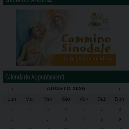
Calendario Appuntamenti
‹
AGOSTO 2026
›
Lun
Mar
Mer
Gio
Ven
Sab
Dom
27
28
29
30
31
1
2
3
4
5
6
7
8
9