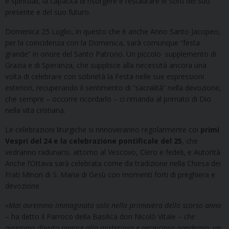
e spirituali, la capacità di risorgere e restaurare le sorti del suo
presente e del suo futuro.
Domenica 25 Luglio, in questo che è anche Anno Santo Jacopeo,
per la coincidenza con la Domenica, sarà comunque “festa
grande” in onore del Santo Patrono. Un piccolo supplemento di
Grazia e di Speranza, che supplisce alla necessità ancora una
volta di celebrare con sobrietà la Festa nelle sue espressioni
esteriori, recuperando il sentimento di “sacralità” nella devozione,
che sempre – occorre ricordarlo – ci rimanda al primato di Dio
nella vita cristiana.
Le celebrazioni liturgiche si rinnoveranno regolarmente coi
primi
Vespri del 24 e la celebrazione pontificale del 25
, che
vedranno radunarsi, attorno al Vescovo, Clero e fedeli, e Autorità.
Anche l’Ottava sarà celebrata come da tradizione nella Chiesa dei
Frati Minori di S. Maria di Gesù con momenti forti di preghiera e
devozione.
«Mai avremmo immaginato solo nella primavera dello scorso anno
– ha detto il Parroco della Basilica don Nicolò Vitale –
che
avremmo dovuto pagare alla misteriosa e perniciosa pandemia, un