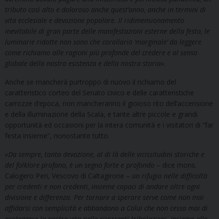
tributo così alto e doloroso anche quest’anno, anche in termini di
vita ecclesiale e devozione popolare. Il ridimensionamento
inevitabile di gran parte delle manifestazioni esterne della festa, le
luminarie ridotte non sono che corollario ‘marginale’ da leggere
come richiamo alle ragioni più profonde del credere e al senso
globale della nostra esistenza e della nostra storia».
Anche se mancherà purtroppo di nuovo il richiamo del
caratteristico corteo del Senato civico e delle caratteristiche
carrozze d’epoca, non mancheranno il gioioso rito dell’accensione
e della illuminazione della Scala, e tante altre piccole e grandi
opportunità ed occasioni per la intera comunità e i visitatori di “far
festa insieme”, nonostante tutto.
«Da sempre, tanta devozione, al di là delle vicissitudini storiche e
del folklore profano, è un segno forte e profondo
– dice mons.
Calogero Peri, Vescovo di Caltagirone –
un rifugio nelle difficoltà
per credenti e non credenti, insieme capaci di andare oltre ogni
divisione e differenza. Per tornare a sperare serve come non mai
affidarsi con semplicità e abbandono a Colui che non cessa mai di
proteggere la nostra vita nelle ricorrenti tribolazioni. Insieme alle