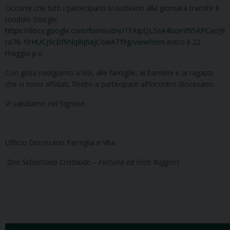
Occorre che tutti i partecipanti si iscrivano alla giornata tramite il
modulo Google
https://docs.google.com/forms/d/e/1FAIpQLSeA4bomf95RPCaoJ9
ro76-1lrHUCj9cBf9Nq8qhajCowATf9g/viewform
entro il 22
maggio p.v.
Con gioia rivolgiamo a Voi, alle famiglie, ai bambini e ai ragazzi
che vi sono affidati, l’invito a partecipare all’incontro diocesano.
Vi salutiamo nel Signore.
Ufficio Diocesano Famiglia e Vita
Don Sebastiano Cristaudo – Fortuna ed Enzo Ruggieri