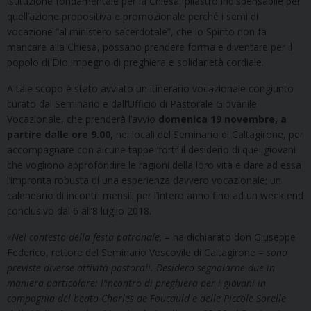
istituzione fondamentale per la Chiesa, pilastro indispensabile per
quell’azione propositiva e promozionale perché i semi di
vocazione “al ministero sacerdotale”, che lo Spirito non fa
mancare alla Chiesa, possano prendere forma e diventare per il
popolo di Dio impegno di preghiera e solidarietà cordiale.
A tale scopo è stato avviato un itinerario vocazionale congiunto
curato dal Seminario e dall’Ufficio di Pastorale Giovanile
Vocazionale, che prenderà l’avvio
domenica 19 novembre, a
partire dalle ore 9.00,
nei locali del Seminario di Caltagirone, per
accompagnare con alcune tappe ‘forti’ il desiderio di quei giovani
che vogliono approfondire le ragioni della loro vita e dare ad essa
l’impronta robusta di una esperienza davvero vocazionale; un
calendario di incontri mensili per l’intero anno fino ad un week end
conclusivo dal 6 all’8 luglio 2018.
«Nel contesto della festa patronale,
– ha dichiarato don Giuseppe
Federico, rettore del Seminario Vescovile di Caltagirone –
sono
previste diverse attività pastorali. Desidero segnalarne due in
maniera particolare: l’incontro di preghiera per i giovani
in
compagnia del beato Charles de Foucauld e delle Piccole Sorelle