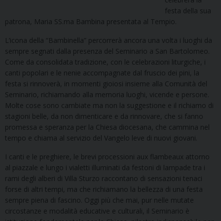
festa della sua
patrona, Maria SS.ma Bambina presentata al Tempio.
L’icona della “Bambinella” percorrerà ancora una volta i luoghi da
sempre segnati dalla presenza del Seminario a San Bartolomeo.
Come da consolidata tradizione, con le celebrazioni liturgiche, i
canti popolari e le nenie accompagnate dal fruscio dei pini, la
festa si rinnoverà, in momenti gioiosi insieme alla Comunità del
Seminario, richiamando alla memoria luoghi, vicende e persone.
Molte cose sono cambiate ma non la suggestione e il richiamo di
stagioni belle, da non dimenticare e da rinnovare, che si fanno
promessa e speranza per la Chiesa diocesana, che cammina nel
tempo e chiama al servizio del Vangelo leve di nuovi giovani.
I canti e le preghiere, le brevi processioni aux flambeaux attorno
al piazzale e lungo i vialetti illuminati da festoni di lampade tra i
rami degli alberi di Villa Sturzo raccontano di sensazioni tenaci
forse di altri tempi, ma che richiamano la bellezza di una festa
sempre piena di fascino. Oggi più che mai, pur nelle mutate
circostanze e modalità educative e culturali, il Seminario è