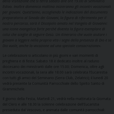
della Visitazione che si terrà sabato alle ore 19.00 al Seminario
Estivo. Inoltre domenica mattina inizieranno gli incontri vocazionali
per giovani.
Quest’anno, accogliendo le indicazioni del documento
preparatorio al Sinodo dei Giovani, la figura di riferimento per il
nostro percorso, sarà il Discepolo amato nel Vangelo di Giovanni:
una icona evangelica forte perché diventa la figura esemplare di
colui che sceglie di seguire Gesù. Un itinerario che vuole aiutare i
giovani a leggere nella propria vita i segni della presenza di Dio e se
Dio vuole, anche la vocazione ad una speciale consacrazione».
Le celebrazioni si articolano in più giorni e vari momenti di
preghiera e di festa: Sabato 18 è dedicato inoltre al raduno
diocesano dei ministranti dalle ore 15.00; Domenica, oltre agli
incontri vocazionali, la sera alle 18.00 sarà celebrata l’Eucarestia
con tutti gli amici del Seminario (Serra Club, Zelatrici); il lunedì 20
vedrà presente la Comunità Parrocchiale dello Spirito Santo di
Grammichele.
Il giorno della Festa, Martedì 21, vedrà nella mattinata la Giornata
del Clero e alle 18.30 la solenne celebrazione dell’Eucaristia
presieduta dal Vescovo, e animata dalle comunità parrocchiali