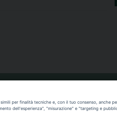
ORARIO MESSE
imili per finalità tecniche e, con il tuo consenso, anche per 
CALENDARIO PASTORALE
amento dell'esperienza", "misurazione" e "targeting e pubbli