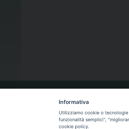
LA NOSTRA DIOCESI
Informativa
Utilizziamo cookie o tecnologie s
IL VESCOVO
funzionalità semplici", "miglior
cookie policy.