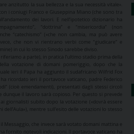
 anzitutto la sua bellezza e la sua necessità vitale».
 con i coniugi Franco e Giuseppina Miano (che sono tra
ll’andamento dei lavori. E nell’ipotetico dizionario ha
ompagnamento”, “dottrina” e “misericordia” (non
 anche “catechismo” («che non cambia, ma può avere
invece, che non vi rientrano verbi come “giudicare” e
rmine) in cui lo stesso Sinodo sarebbe diviso.
e riferiamo a parte), in pratica l’ultimo stadio prima della
 della votazione di domani pomeriggio, dopo che la
uale ieri il Papa ha aggiunto il sudafricano Wilfrid Fox
ha ricordato ieri il portavoce vaticano, padre Federico
i” (cioè emendamenti), presentati dagli stessi circoli
e dunque il lavoro sarà copioso. Per questo si prevede
i giornalisti subito dopo la votazione («dovrà essere
 dell’Aula»), mentre sull’esito delle votazioni lo stesso
 il Messaggio, che invece sarà votato domani mattina e
ha fornito notevoli indicazioni. Il portavoce vaticano ha