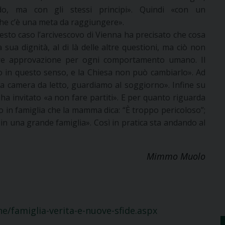
o, ma con gli stessi principi». Quindi «con un
he c’è una meta da raggiungere».
esto caso l’arcivescovo di Vienna ha precisato che cosa
sua dignità, al di là delle altre questioni, ma ciò non
 dire approvazione per ogni comportamento umano. Il
ro in questo senso, e la Chiesa non può cambiarlo». Ad
a camera da letto, guardiamo al soggiorno». Infine su
e ha invitato «a non fare partiti». E per quanto riguarda
so in famiglia che la mamma dica: “È troppo pericoloso”;
 in una grande famiglia». Così in pratica sta andando al
Mimmo Muolo
e/famiglia-verita-e-nuove-sfide.aspx