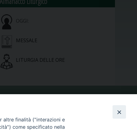
Almanacco Liturgico
OGGI:
MESSALE
LITURGIA DELLE ORE
VIDEOGALLERY
altre finalità ("interazioni e
PHOTOGALLERY
cità") come specificato nella