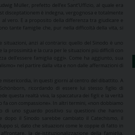
wig Müller, prefetto dell’ex Sant’Uffizio, al quale era
 post disceptationem è indegna, vergognosa e totalmente
l vero. E a proposito della differenza tra giudicare e
o tante famiglie che, pur nella difficoltà della vita, si
e situazioni, anzi al contrario: quello del Sinodo è uno
prossimità e la cura per le situazioni più difficili con
zza dell’essere famiglia oggi». Come ha aggiunto, sua
ismo» nel partire dalla vita e non dalle affermazioni di
 e misericordia, in questi giorni al centro del dibattito. A
le Schönborn, ricordando di essere lui stesso figlio di
de questa realtà viva, la spaccatura dei figli: e la verità
 lo fa con compassione». In altri termini, «non dobbiamo
no di uno sguardo positivo su questioni che hanno
 se dopo il Sinodo sarebbe cambiato il Catechismo, il
ppo sì, dato che situazioni come le coppie di fatto in
frontare, la de-istituzionalizzazione della famiglia,