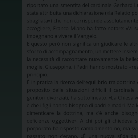
riportato una smentita del cardinale Gerhard Lud
stata attribuita una dichiarazione («la Relatio
sbagliata») che non corrisponde assolutamente a
accogliere, Franco Miano ha fatto notare: «Vi son
impegnano a vivere il Vangelo.
E questo però non significa un giudicare le altr
sforzo di accompagnamento, un mettere insieme la 
la necessità di raccontare nuovamente la belle
moglie, Giuseppina, i Padri hanno mostrato «real
principio.
È in pratica la ricerca dell’equilibrio tra dottrina
proposito delle situazioni difficili il cardina
genitori divorziati, ha sottolineato: «La Chiesa ve
è che i figli hanno bisogno di padri e madri. Ma
dimenticare la dottrina, ma c’è anche bisog
deficienze oggettive». A chi poi gli chiedeva
porporato ha risposto cambiamento no, ma svilu
passato non c’erano. «È una nuova sfida da af