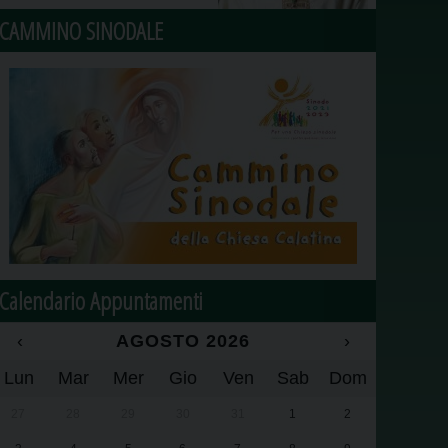
CAMMINO SINODALE
Calendario Appuntamenti
‹
AGOSTO 2026
›
Lun
Mar
Mer
Gio
Ven
Sab
Dom
27
28
29
30
31
1
2