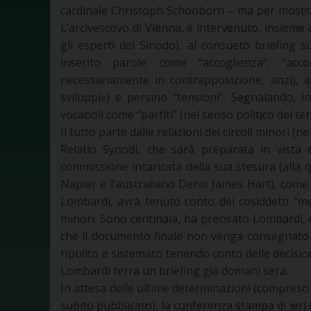
cardinale Christoph Schönborn – ma per mostrare
L’arcivescovo di Vienna, è intervenuto, insieme
gli esperti del Sinodo), al consueto briefing su
inserito parole come “accoglienza”, “acc
necessariamente in contrapposizione, anzi),
sviluppi») e persino “tensioni”. Segnalando, 
vocaboli come “partiti” (nel senso politico del te
Il tutto parte dalle relazioni dei circoli minori (n
Relatio Synodi, che sarà preparata in vista
commissione incaricata della sua stesura (alla q
Napier e l’australiano Denis James Hart), come 
Lombardi, avrà tenuto conto dei cosiddetti “mod
minori. Sono centinaia, ha precisato Lombardi, 
che il documento finale non venga consegnato a
ripulito e sistemato tenendo conto delle decisioni
Lombardi terrà un briefing già domani sera.
In attesa delle ultime determinazioni (compreso
subito pubblicato), la conferenza stampa di ieri 