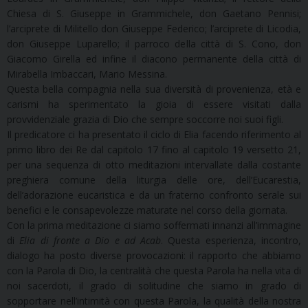
Chiesa di S. Giuseppe in Grammichele, don Gaetano Pennisi;
l’arciprete di Militello don Giuseppe Federico; l’arciprete di Licodia,
don Giuseppe Luparello; il parroco della città di S. Cono, don
Giacomo Girella ed infine il diacono permanente della città di
Mirabella Imbaccari, Mario Messina.
Questa bella compagnia nella sua diversità di provenienza, età e
carismi ha sperimentato la gioia di essere visitati dalla
provvidenziale grazia di Dio che sempre soccorre noi suoi figli.
Il predicatore ci ha presentato il ciclo di Elia facendo riferimento al
primo libro dei Re dal capitolo 17 fino al capitolo 19 versetto 21,
per una sequenza di otto meditazioni intervallate dalla costante
preghiera comune della liturgia delle ore, dell’Eucarestia,
dell’adorazione eucaristica e da un fraterno confronto serale sui
benefici e le consapevolezze maturate nel corso della giornata.
Con la prima meditazione ci siamo soffermati innanzi all’immagine
di
Elia di fronte a Dio e ad Acab
. Questa esperienza, incontro,
dialogo ha posto diverse provocazioni: il rapporto che abbiamo
con la Parola di Dio, la centralità che questa Parola ha nella vita di
noi sacerdoti, il grado di solitudine che siamo in grado di
sopportare nell’intimità con questa Parola, la qualità della nostra