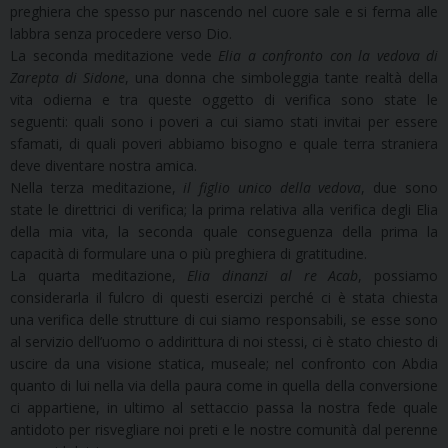
preghiera che spesso pur nascendo nel cuore sale e si ferma alle
labbra senza procedere verso Dio.
La seconda meditazione vede
Elia a confronto con la vedova di
Zarepta di Sidone
, una donna che simboleggia tante realtà della
vita odierna e tra queste oggetto di verifica sono state le
seguenti: quali sono i poveri a cui siamo stati invitai per essere
sfamati, di quali poveri abbiamo bisogno e quale terra straniera
deve diventare nostra amica.
Nella terza meditazione,
il figlio unico della vedova
, due sono
state le direttrici di verifica; la prima relativa alla verifica degli Elia
della mia vita, la seconda quale conseguenza della prima la
capacità di formulare una o più preghiera di gratitudine.
La quarta meditazione,
Elia dinanzi al re Acab
, possiamo
considerarla il fulcro di questi esercizi perché ci è stata chiesta
una verifica delle strutture di cui siamo responsabili, se esse sono
al servizio dell’uomo o addirittura di noi stessi, ci è stato chiesto di
uscire da una visione statica, museale; nel confronto con Abdia
quanto di lui nella via della paura come in quella della conversione
ci appartiene, in ultimo al settaccio passa la nostra fede quale
antidoto per risvegliare noi preti e le nostre comunità dal perenne