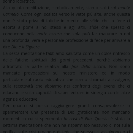
sonno idolatrico.
Alla quinta meditazione, simbolicamente, siamo saliti
sul monte
Carmelo
. Come ogni scalata verso le vette più alte, anche questa
non è stata priva di fatiche in merito alle sfide che la fede ci
esorta a porre a noi stessi e agli altri, sfide che spesso ci
conducono nella
notte oscura
che sola può far maturare in noi
una profonda, vera e personale professione di fede per arrivare a
dire
Dio è il Signore
.
La sesta meditazione l’abbiamo salutata come un dolce rinfresco
delle fatiche spirituali dei giorni precedenti perché abbiamo
affrontato la parte relativa alla
fine della siccità
. Non sono
mancate provocazioni sul nostro ministero ed in modo
particolare sul ruolo educativo che siamo chiamati a svolgere,
sulla recettività che abbiamo nei confronti degli eventi che ci
educano e sulla capacità di saper entrare in sinergia con le altre
agenzie educative.
Per quanto si possa raggiungere grandi consapevolezze o
sperimentare una presenza di Dio gratificante non mancano
momenti in cui si sperimenta
la crisi di Elia
. Questa è stata la
settima meditazione che non ha risparmiato nessuno di noi sulla
verifica sulle crisi umane e di fede che spesso ci assalgono o ci