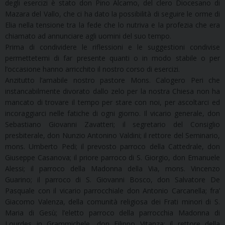
degli esercizi è stato don Pino Alcamo, del clero Diocesano di
Mazara del Vallo, che ci ha dato la possibilità di seguire le orme di
Elia nella tensione tra la fede che lo nutriva e la profezia che era
chiamato ad annunciare agli uomini del suo tempo.
Prima di condividere le riflessioni e le suggestioni condivise
permettetemi di far presente quanti o in modo stabile o per
l’occasione hanno arricchito il nostro corso di esercizi.
Anzitutto l’amabile nostro pastore Mons. Calogero Peri che
instancabilmente divorato dallo zelo per la nostra Chiesa non ha
mancato di trovare il tempo per stare con noi, per ascoltarci ed
incoraggiarci nelle fatiche di ogni giorno. Il vicario generale, don
Sebastiano Giovanni Zavatteri; il segretario del Consiglio
presbiterale, don Nunzio Antonino Valdini; il rettore del Seminario,
mons. Umberto Pedi; il prevosto parroco della Cattedrale, don
Giuseppe Casanova; il priore parroco di S. Giorgio, don Emanuele
Alessi; il parroco della Madonna della Via, mons. Vincenzo
Guarino; il parroco di S. Giovanni Bosco, don Salvatore De
Pasquale con il vicario parrocchiale don Antonio Carcanella; fra’
Giacomo Valenza, della comunità religiosa dei Frati minori di S.
Maria di Gesù; l’eletto parroco della parrocchia Madonna di
Lourdes in Grammichele, don Filippo Vitanza; il rettore della