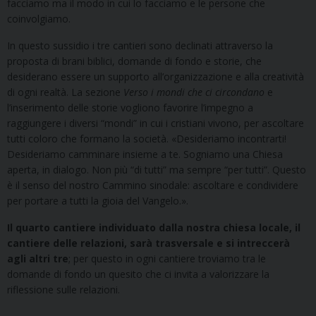
facciamo ma il modo in cui lo facciamo e le persone che
coinvolgiamo.
In questo sussidio i tre cantieri sono declinati attraverso la
proposta di brani biblici, domande di fondo e storie, che
desiderano essere un supporto all’organizzazione e alla creatività
di ogni realtà. La sezione
Verso i mondi che ci circondano
e
l’inserimento delle storie vogliono favorire l’impegno a
raggiungere i diversi “mondi” in cui i cristiani vivono, per ascoltare
tutti coloro che formano la società. «Desideriamo incontrarti!
Desideriamo camminare insieme a te. Sogniamo una Chiesa
aperta, in dialogo. Non più “di tutti” ma sempre “per tutti”. Questo
è il senso del nostro Cammino sinodale: ascoltare e condividere
per portare a tutti la gioia del Vangelo.».
Il quarto cantiere individuato dalla nostra chiesa locale, il
cantiere delle relazioni, sarà trasversale e si intreccerà
agli altri tre
; per questo in ogni cantiere troviamo tra le
domande di fondo un quesito che ci invita a valorizzare la
riflessione sulle relazioni.