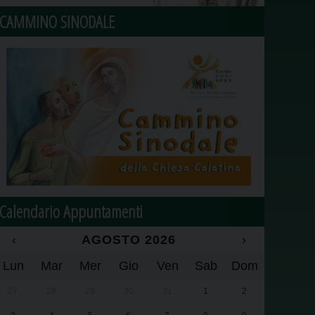
CAMMINO SINODALE
Calendario Appuntamenti
‹
AGOSTO 2026
›
Lun
Mar
Mer
Gio
Ven
Sab
Dom
27
28
29
30
31
1
2