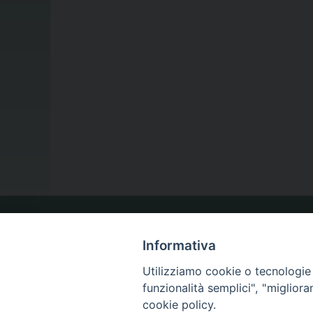
LA NOSTRA DIOCESI
Informativa
Utilizziamo cookie o tecnologie s
funzionalità semplici", "miglior
IL VESCOVO
cookie policy.