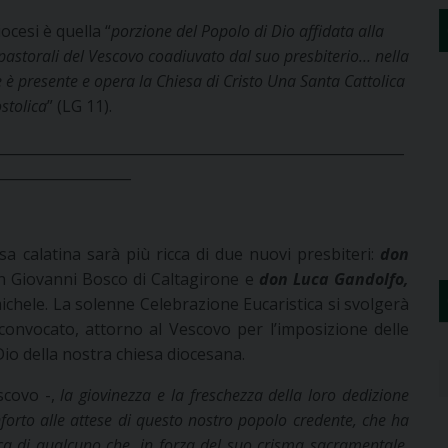
ocesi è quella “
porzione del Popolo di Dio affidata alla
pastorali del Vescovo coadiuvato dal suo presbiterio… nella
 è presente e opera la Chiesa di Cristo Una Santa Cattolica
stolica
” (LG 11).
__________________________________________________________
___________________
sa calatina sarà più ricca di due nuovi presbiteri:
don
an Giovanni Bosco di Caltagirone e
don Luca Gandolfo,
ichele. La solenne Celebrazione Eucaristica si svolgerà
 convocato, attorno al Vescovo per l’imposizione delle
 Dio della nostra chiesa diocesana.
scovo -,
la giovinezza e la freschezza della loro dedizione
onforto alle attese di questo nostro popolo credente, che ha
ca di qualcuno che, in forza del suo crisma sacramentale,