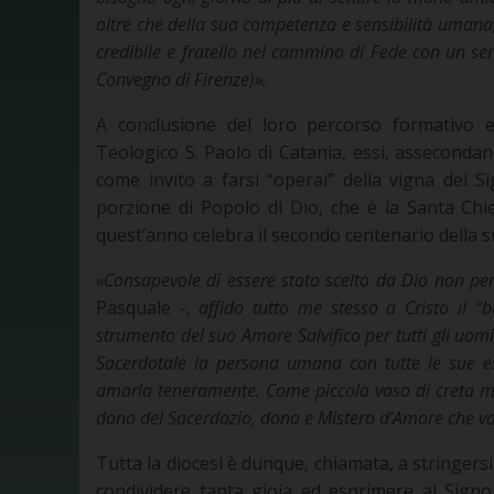
oltre che della sua competenza e sensibilità umana, 
credibile e fratello nel cammino di Fede con un ser
Convegno di Firenze)».
A conclusione del loro percorso formativo e
Teologico S. Paolo di Catania, essi, assecondan
come invito a farsi “operai” della vigna del S
porzione di Popolo di Dio, che è la Santa Chie
quest’anno celebra il secondo centenario della s
«Consapevole di essere stato scelto da Dio non pe
Pasquale -,
affido tutto me stesso a Cristo il “b
strumento del suo Amore Salvifico per tutti gli uom
Sacerdotale la persona umana con tutte le sue esi
amarla teneramente. Come piccolo vaso di creta mi c
dono del Sacerdozio, dono e Mistero d’Amore che v
Tutta la diocesi è dunque, chiamata, a stringersi
condividere tanta gioia ed esprimere al Sign