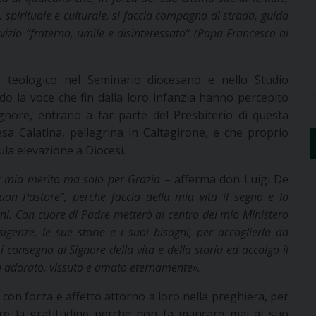
spirituale e culturale, si faccia compagno di strada, guida
vizio “fraterno, umile e disinteressato” (Papa Francesco al
 teologico nel Seminario diocesano e nello Studio
do la voce che fin dalla loro infanzia hanno percepito
ignore, entrano a far parte del Presbiterio di questa
sa Calatina, pellegrina in Caltagirone, e che proprio
ula elevazione a Diocesi.
r mio merito ma solo per Grazia
– afferma don Luigi De
uon Pastore”, perché faccia della mia vita il segno e lo
ini. Con cuore di Padre metterò al centro del mio Ministero
genze, le sue storie e i suoi bisogni, per accoglierla ad
onsegno al Signore della vita e della storia ed accolgo il
a adorato, vissuto e amato eternamente
».
 con forza e affetto attorno a loro nella preghiera, per
ore la gratitudine perché non fa mancare mai al suo