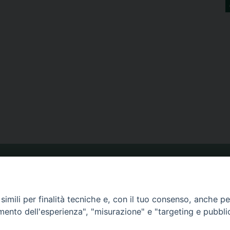
ORARIO MESSE
imili per finalità tecniche e, con il tuo consenso, anche per 
amento dell'esperienza", "misurazione" e "targeting e pubbli
CALENDARIO PASTORALE