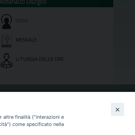
Almanacco Liturgico
OGGI:
MESSALE
LITURGIA DELLE ORE
VIDEOGALLERY
altre finalità ("interazioni e
cità") come specificato nella
PHOTOGALLERY