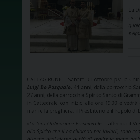
La Di
cure 
quale
e Apo
_____
_____
CALTAGIRONE
–
Sabato 01 ottobre p.v. la Chie
Luigi De Pasquale
, 44 anni, della parrocchia S
27 anni, della parrocchia Spirito Santo di Gramm
in Cattedrale con inizio alle ore 19.00 e vedrà
mani e la preghiera, il Presbiterio e il Popolo di
«La loro Ordinazione Presbiterale
– afferma il Ve
allo Spirito che li ha chiamati per inviarli, sono c
bisogno ogni giorno di più di sentire la mano ami