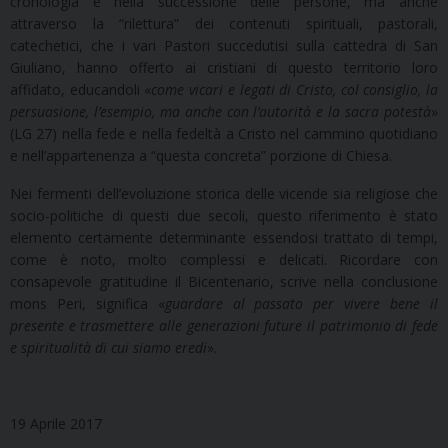
cronologia e nella successione delle persone, ma anche
attraverso la “rilettura” dei contenuti spirituali, pastorali,
catechetici, che i vari Pastori succedutisi sulla cattedra di San
Giuliano, hanno offerto ai cristiani di questo territorio loro
affidato, educandoli «
come vicari e legati di Cristo, col consiglio, la
persuasione, l’esempio, ma anche con l’autorità e la sacra potestà
»
(LG 27) nella fede e nella fedeltà a Cristo nel cammino quotidiano
e nell’appartenenza a “questa concreta” porzione di Chiesa.
Nei fermenti dell’evoluzione storica delle vicende sia religiose che
socio-politiche di questi due secoli, questo riferimento è stato
elemento certamente determinante essendosi trattato di tempi,
come è noto, molto complessi e delicati. Ricordare con
consapevole gratitudine il Bicentenario, scrive nella conclusione
mons Peri, significa «
guardare al passato per vivere bene il
presente e trasmettere alle generazioni future il patrimonio di fede
e spiritualità di cui siamo eredi
».
19 Aprile 2017