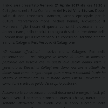
Il libro sarà presentato
Venerdì 21 Aprile 2017
alle ore
18.30
a
Caltagirone, nella Sala Conferenze dell’
Hotel
Villa Sturzo.
Dopo i
saluti di don Francesco Brancato, Vicario episcopale per la
Cultura, interverranno mons. Michele Pennisi, Arcivescovo di
Monreale, figlio illustre di questa comunità diocesana, e don
Antonio Parisi, della Facoltà Teologica di Sicilia e Presidente della
Commissione per il Bicentenario. Le conclusioni saranno affidate
a mons. Calogero Peri, Vescovo di Caltagirone.
«
Si rimane affascinati –
scrive mons. Calogero Peri nella
presentazione
– nel rileggere le lettere di inizio di ministero
pastorale dei Vescovi che in questi due secoli hanno retto e
governato la Diocesi di Caltagirone. Sono voci vive e attuali che
dimostrano come in ogni tempo questa nostra comunità locale ha
vissuto e testimoniato la missione della Chiesa Universale in
comunione e sotto la guida del proprio pastore
».
Attraverso la conoscenza di questi documenti emerge, infatti, più
vivo e vero il percorso storico di questa Chiesa, narrato non
soltanto attraverso gli eventi che si sono succeduti nella