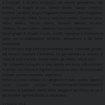
Il Comitato è in atto composto dal rettore (presidente), dal
sindaco, da Angelo Amato, Saverio Amato, Nunzio Cannizzo,
Giacinto Cavallaro, Biagio Fragapane (tesoriere), Gino Fragapane,
Luigi Gismondo, Mario Grosso, Massimo Inzirillo, Caterina Lirosi,
Pietro Medico, Nuccio Merlini, Gaetano Militello, Riccardo
Privitera, Rosario Salafia, Salvatore Scacciante (segretario).
Alcuni gruppi di cittadini si sono, inoltre, impegnati a sostenere le
spese per la realizzazione dell’altare, dell’ambone e del fonte
battesimale.
Per il restauro degli affreschi l’Amministrazione comunale, guidata
dal sindaco Salvatore Canzoniere, ha già stanziato la somma di
5.000,00 euro e privati cittadini hanno già offerto 390,00 euro.
Per sostenere il progetto è stata aperta una libera sottoscrizione
in denaro con rilascio di regolare ricevuta da parte dei responsabili
riceventi (rettore, tesoriere, segretario).
Presso il Credito Siciliano di Caltagirone è stato, inoltre, aperto il
conto corrente bancario IT98Z0301983911000009990513
intestato al Santuario Santa Maria Maggiore del Piano, su cui è
già possibile operare bonifici e versamenti.
11 marzo 2014