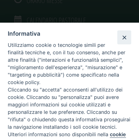
ORARIO MESSE
CALENDARIO PASTORALE
Informativa
Utilizziamo cookie o tecnologie simili per
finalità tecniche e, con il tuo consenso, anche per
VIDEOGALLERY
altre finalità ("interazioni e funzionalità semplici",
"miglioramento dell'esperienza", "misurazione" e
"targeting e pubblicità") come specificato nella
PHOTOGALLERY
cookie policy.
Cliccando su "accetta" acconsenti all'utilizzo dei
cookie. Cliccando su "personalizza" puoi avere
maggiori informazioni sui cookie utilizzati e
personalizzare le tue preferenze. Cliccando su
Diocesi di Caltagirone
"rifiuta" o chiudendo questa informativa proseguirai
Piazza San Francesco d’Assisi, 9 – tel. 0933.34186 – fax 0933.820590 e-mail:
la navigazione installando i soli cookie tecnici.
comunicazionisociali@diocesidicaltagirone.it
Ulteriori informazioni sono disponibili nella
cookie
Preferenze Cookie