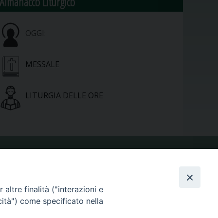
Almanacco Liturgico
OGGI:
MESSALE
LITURGIA DELLE ORE
VIDEOGALLERY
altre finalità ("interazioni e
PHOTOGALLERY
cità") come specificato nella