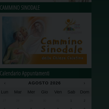
CAMMINO SINODALE
Calendario Appuntamenti
‹
AGOSTO 2026
›
Lun
Mar
Mer
Gio
Ven
Sab
Dom
27
28
29
30
31
1
2