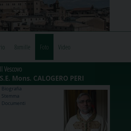
rio
8xmille
Foto
Video
Il Vescovo
Biografia
Stemma
Documenti