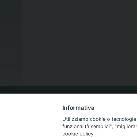
LA NOSTRA DIOCESI
Informativa
Utilizziamo cookie o tecnologie s
IL VESCOVO
funzionalità semplici", "miglior
cookie policy.