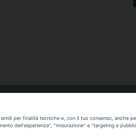
ORARIO MESSE
imili per finalità tecniche e, con il tuo consenso, anche per 
CALENDARIO PASTORALE
amento dell'esperienza", "misurazione" e "targeting e pubbli