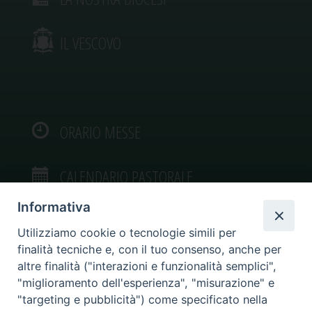
IL VESCOVO
ORARIO MESSE
CALENDARIO PASTORALE
Informativa
Utilizziamo cookie o tecnologie simili per
finalità tecniche e, con il tuo consenso, anche per
VIDEOGALLERY
altre finalità ("interazioni e funzionalità semplici",
"miglioramento dell'esperienza", "misurazione" e
"targeting e pubblicità") come specificato nella
PHOTOGALLERY