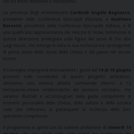
che sia anche devozione e invocazione
».
La presenza degli eminentissimi
Cardinali Angelo Bagnasco
,
presidente delle Conferenze Episcopali d’Europa, e
Gualtiero
Bassetti
, presidente della Conferenza Episcopale Italiana, e di
una qualificata rappresentanza dei Vescovi di Sicilia, testimonia di
questa attenzione privilegiata sulla figura del servo di Dio don
Luigi Sturzo, che emerge in tutta la sua ricchezza tra i protagonisti
di primo piano della storia della Chiesa e del paese nel secolo
scorso.
Il Convegno impegnerà intensamente i giorni dal
14 al 16 giugno
prossimi sulle coordinate di questo progetto ambizioso,
attraverso una intensa attività seminariale intorno a 12
temi/parole-chiave emblematiche del pensiero sturziano, che
saranno illustrati e accompagnati dalla guida competente di
eminenti personalità della Chiesa, della cultura e della società
civile che offriranno ai partecipanti la ricchezza delle loro
specifiche competenze.
Il programma si aprirà con la solenne prolusione di
Venerdì 14
giugno
alle ore 17,00 nella Sala Karol
(ex auditorium del