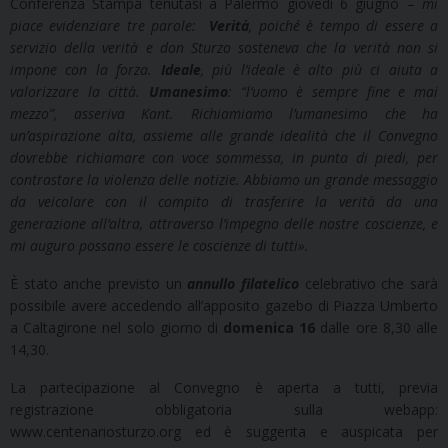
Conferenza Stampa tenutasi a Palermo giovedì 6 giugno –
mi
piace evidenziare tre parole:
Verità
, poiché è tempo di essere a
servizio della verità e don Sturzo sosteneva che la verità non si
impone con la forza.
Ideale
, più l’ideale è alto più ci aiuta a
valorizzare la città.
Umanesimo
: “l’uomo è sempre fine e mai
mezzo”, asseriva Kant. Richiamiamo l’umanesimo che ha
un’aspirazione alta, assieme alle grande idealità che il Convegno
dovrebbe richiamare con voce sommessa, in punta di piedi, per
contrastare la violenza delle notizie. Abbiamo un grande messaggio
da veicolare con il compito di trasferire la verità da una
generazione all’altra, attraverso l’impegno delle nostre coscienze, e
mi auguro possano essere le coscienze di tutti».
È stato anche previsto un
annullo filatelico
celebrativo che sarà
possibile avere accedendo all’apposito gazebo di Piazza Umberto
a Caltagirone nel solo giorno di
domenica 16
dalle ore 8,30 alle
14,30.
La partecipazione al Convegno è aperta a tutti, previa
registrazione obbligatoria sulla webapp:
www.centenariosturzo.org ed è suggerita e auspicata per