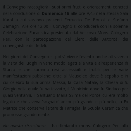
Il Convegno raccoglierà i suoi primi frutti e orientamenti concreti
nella conclusione di
Domenica 16
alle ore 9,45 nella stessa Sala
Karol a cui saranno presenti Ferruccio De Bortoli e Stefano
Zamagni. Alle ore 12,00 il Convegno si concluderà con la solenne
Celebrazione Eucaristica presieduta dal Vescovo Mons. Calogero
Peri, con la partecipazione del Clero, delle Autorità, dei
convegnisti e dei fedeli.
Nei giorni del Convegno si potrà vivere l’evento anche attraverso
la visita dei luoghi in vario modo legati alla vita e all’esperienza di
Sturzo e che saranno resi accessibili e fruibili per le varie
manifestazioni pubbliche: oltre al Mausoleo dove è sepolto e in
cui celebrò la sua prima Messa, la Casa Natale, la Chiesa di S.
Giorgio nella quale fu battezzato, il Municipio dove fu Sindaco per
quasi vent’anni, il Santuario Maria SS.ma del Ponte cui era molto
legato e che aveva ‘sognato’ ancor più grande e più bello, la Ex
Matrice che conserva l’altare di Famiglia, la Scuola Ceramica che
promosse grandemente.
«In questa circostanza
– ha dichiarato mons. Calogero Peri alla