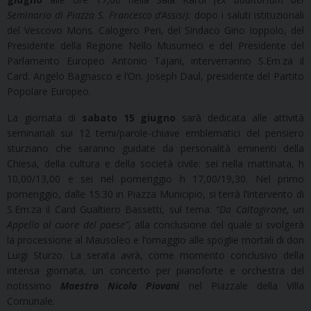
Seminario di Piazza S. Francesco d’Assisi):
dopo i saluti istituzionali
del Vescovo Mons. Calogero Peri, del Sindaco Gino Ioppolo, del
Presidente della Regione Nello Musumeci e del Presidente del
Parlamento Europeo Antonio Tajani, interverranno S.Em.za il
Card. Angelo Bagnasco e l’On. Joseph Daul, presidente del Partito
Popolare Europeo.
La giornata di
sabato 15 giugno
sarà dedicata alle attività
seminariali sui 12 temi/parole-chiave emblematici del pensiero
sturziano che saranno guidate da personalità eminenti della
Chiesa, della cultura e della società civile: sei nella mattinata, h
10,00/13,00 e sei nel pomeriggio h 17,00/19,30. Nel primo
pomeriggio, dalle 15.30 in Piazza Municipio, si terrà l’intervento di
S.Em.za il Card Gualtiero Bassetti, sul tema:
“Da Caltagirone, un
Appello al cuore del paese”
, alla conclusione del quale si svolgerà
la processione al Mausoleo e l’omaggio alle spoglie mortali di don
Luigi Sturzo. La serata avrà, come momento conclusivo della
intensa giornata, un concerto per pianoforte e orchestra del
notissimo
Maestro Nicola Piovani
nel Piazzale della Villa
Comunale.