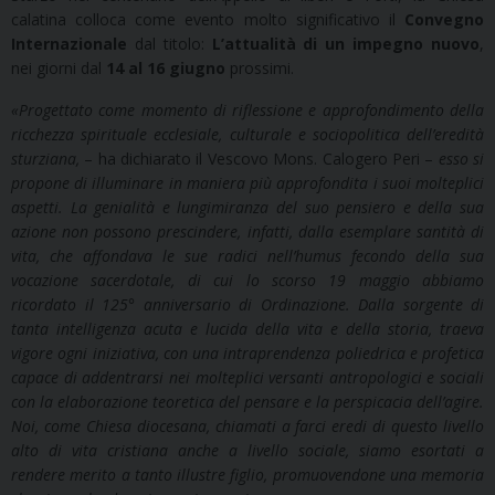
calatina colloca come evento molto significativo il
Convegno
Internazionale
dal titolo:
L’attualità di un impegno nuov
o
,
nei giorni dal
14 al 16 giugno
prossimi.
«
Progettato come momento di riflessione e approfondimento della
ricchezza spirituale ecclesiale, culturale e sociopolitica dell’eredità
sturziana,
– ha dichiarato il Vescovo Mons. Calogero Peri –
esso si
propone di illuminare in maniera più approfondita i suoi molteplici
aspetti. La genialità e lungimiranza del suo pensiero e della sua
azione non possono prescindere, infatti, dalla esemplare santità di
vita, che affondava le sue radici nell’humus fecondo della sua
vocazione sacerdotale, di cui lo scorso 19 maggio abbiamo
ricordato il 125° anniversario di Ordinazione. Dalla sorgente di
tanta intelligenza acuta e lucida della vita e della storia, traeva
vigore ogni iniziativa, con una intraprendenza poliedrica e profetica
capace di addentrarsi nei molteplici versanti antropologici e sociali
con la elaborazione teoretica del pensare e la perspicacia dell’agire.
Noi, come Chiesa diocesana, chiamati a farci eredi di questo livello
alto di vita cristiana anche a livello sociale, siamo esortati a
rendere merito a tanto illustre figlio, promuovendone una memoria