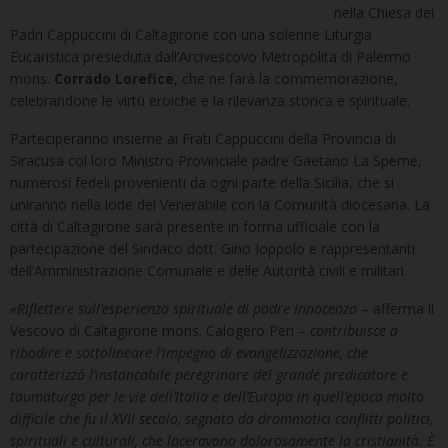
nella Chiesa dei
Padri Cappuccini di Caltagirone con una solenne Liturgia
Eucaristica presieduta dall’Arcivescovo Metropolita di Palermo
mons.
Corrado Lorefice
, che ne farà la commemorazione,
celebrandone le virtù eroiche e la rilevanza storica e spirituale.
Parteciperanno insieme ai Frati Cappuccini della Provincia di
Siracusa col loro Ministro Provinciale padre Gaetano La Speme,
numerosi fedeli provenienti da ogni parte della Sicilia, che si
uniranno nella lode del Venerabile con la Comunità diocesana. La
città di Caltagirone sarà presente in forma ufficiale con la
partecipazione del Sindaco dott. Gino Ioppolo e rappresentanti
dell’Amministrazione Comunale e delle Autorità civili e militari.
«Riflettere sull’esperienza spirituale di padre Innocenzo
– afferma il
Vescovo di Caltagirone mons. Calogero Peri –
contribuisce a
ribadire e sottolineare l’impegno di evangelizzazione, che
caratterizzò l’instancabile peregrinare del grande predicatore e
taumaturgo per le vie dell’Italia e dell’Europa in quell’epoca molto
difficile che fu il XVII secolo, segnato da drammatici conflitti politici,
spirituali e culturali, che laceravano dolorosamente la cristianità. È