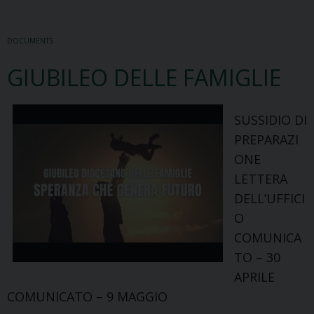
carovana
degli
DOCUMENTS
esploratori
GIUBILEO DELLE FAMIGLIE
SUSSIDIO DI
PREPARAZI
ONE
LETTERA
DELL’UFFICI
O
COMUNICA
TO – 30
APRILE
COMUNICATO – 9 MAGGIO