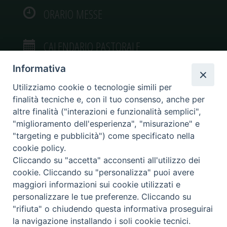
ORARIO MESSE
CALENDARIO PASTORALE
Informativa
Utilizziamo cookie o tecnologie simili per
finalità tecniche e, con il tuo consenso, anche per
VIDEOGALLERY
altre finalità ("interazioni e funzionalità semplici",
"miglioramento dell'esperienza", "misurazione" e
"targeting e pubblicità") come specificato nella
PHOTOGALLERY
cookie policy.
Cliccando su "accetta" acconsenti all'utilizzo dei
cookie. Cliccando su "personalizza" puoi avere
maggiori informazioni sui cookie utilizzati e
personalizzare le tue preferenze. Cliccando su
Diocesi di Caltagirone
"rifiuta" o chiudendo questa informativa proseguirai
Piazza San Francesco d’Assisi, 9 – tel. 0933.34186 – fax 0933.820590 e-mail:
la navigazione installando i soli cookie tecnici.
comunicazionisociali@diocesidicaltagirone.it