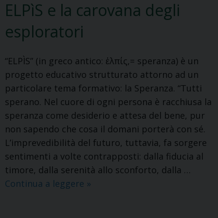
ELPìS e la carovana degli
esploratori
“ELPÌS” (in greco antico: ἐλπίς,= speranza) è un
progetto educativo strutturato attorno ad un
particolare tema formativo: la Speranza. “Tutti
sperano. Nel cuore di ogni persona è racchiusa la
speranza come desiderio e attesa del bene, pur
non sapendo che cosa il domani porterà con sé.
L’imprevedibilità del futuro, tuttavia, fa sorgere
sentimenti a volte contrapposti: dalla fiducia al
timore, dalla serenità allo sconforto, dalla …
ELPìS
Continua a leggere
»
e
la