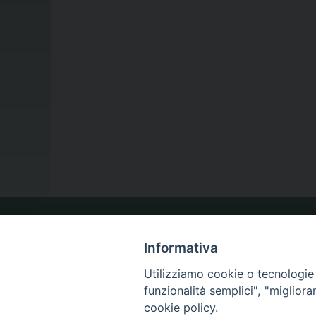
LA NOSTRA DIOCESI
Informativa
Utilizziamo cookie o tecnologie s
funzionalità semplici", "miglior
IL VESCOVO
cookie policy.