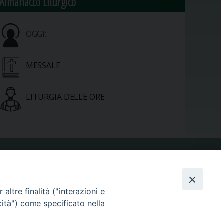
Almanacco Liturgico
OGGI:
MESSALE
LITURGIA DELLE ORE
VIDEOGALLERY
altre finalità ("interazioni e
cità") come specificato nella
PHOTOGALLERY