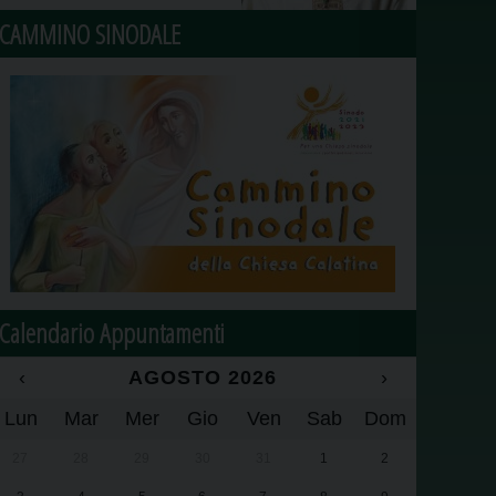
CAMMINO SINODALE
Calendario Appuntamenti
‹
AGOSTO 2026
›
Lun
Mar
Mer
Gio
Ven
Sab
Dom
27
28
29
30
31
1
2