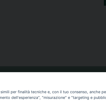
ORARIO MESSE
imili per finalità tecniche e, con il tuo consenso, anche per 
amento dell'esperienza", "misurazione" e "targeting e pubbli
CALENDARIO PASTORALE