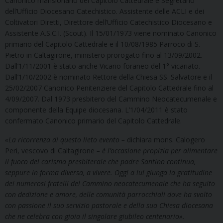
Canonico mansionario del Capitolo Cattedrale e Segretario
dell’Ufficio Diocesano Catechistico. Assistente delle ACLI e dei
Coltivatori Diretti, Direttore dell’Ufficio Catechistico Diocesano e
Assistente A.S.C.I. (Scout). Il 15/01/1973 viene nominato Canonico
primario del Capitolo Cattedrale e il 10/08/1985 Parroco di S.
Pietro in Caltagirone, ministero prorogato fino al 13/09/2002.
Dall’1/11/2001 è stato anche Vicario foraneo del 1° vicariato.
Dall’1/10/2002 è nominato Rettore della Chiesa SS. Salvatore e il
25/02/2007 Canonico Penitenziere del Capitolo Cattedrale fino al
4/09/2007. Dal 1973 presbitero del Cammino Neocatecumenale e
componente della Equipe diocesana. L’1/04/2011 è stato
confermato Canonico primario del Capitolo Cattedrale.
«La ricorrenza di questo lieto evento –
dichiara mons. Calogero
Peri, vescovo di Caltagirone
– è l’occasione propizia per alimentare
il fuoco del carisma presbiterale che padre Santino continua,
seppure in forma diversa, a vivere. Oggi a lui giunga la gratitudine
dei numerosi fratelli del Cammino neocatecumenale che ha seguito
con dedizione e amore, delle comunità parrocchiali dove ha svolto
con passione il suo servizio pastorale e della sua Chiesa diocesana
che ne celebra con gioia il singolare giubileo centenario
».