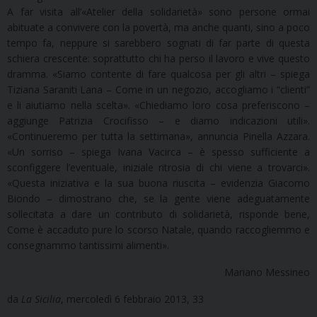
A far visita all’«Atelier della solidarietà» sono persone ormai
abituate a convivere con la povertà, ma anche quanti, sino a poco
tempo fa, neppure si sarebbero sognati di far parte di questa
schiera crescente: soprattutto chi ha perso il lavoro e vive questo
dramma. «Siamo contente di fare qualcosa per gli altri – spiega
Tiziana Saraniti Lana – Come in un negozio, accogliamo i “clienti”
e li aiutiamo nella scelta». «Chiediamo loro cosa preferiscono –
aggiunge Patrizia Crocifisso – e diamo indicazioni utili».
«Continueremo per tutta la settimana», annuncia Pinella Azzara.
«Un sorriso – spiega Ivana Vacirca – è spesso sufficiente a
sconfiggere l’eventuale, iniziale ritrosia di chi viene a trovarci».
«Questa iniziativa e la sua buona riuscita – evidenzia Giacomo
Biondo – dimostrano che, se la gente viene adeguatamente
sollecitata a dare un contributo di solidarietà, risponde bene,
Come è accaduto pure lo scorso Natale, quando raccogliemmo e
consegnammo tantissimi alimenti».
Mariano Messineo
da
La Sicilia
, mercoledì 6 febbraio 2013, 33