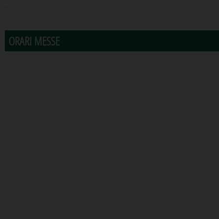
31
1
2
3
4
5
6
ORARI MESSE