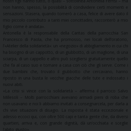
nostri figli hanno tutto, o quasi – sottolinea Antonella Ferrisi – ma
non hanno, spesso, la possibilità di condividere certi momenti e
sensazioni. Stasera, quando tornerò a casa, felice di avere dato il
mio piccolo contributo a tanti miei concittadini, racconterò a mio
figlio come è andata».
Antonella è la responsabile della Caritas della parrocchia San
Francesco di Paola, che ha promosso, nei locali dell’oratorio,
l’«Atelier della solidarietà»: un «negozio» di abbigliamento in cui chi
ha bisogno di un cappotto, di un giubbotto, di un maglione, di una
sciarpa, di un cappello e altro può scegliersi gratuitamente quello
che fa al caso suo e tornare a casa con ciò che gli serve. Come i
due bambini che, trovato il giubbotto che cercavano, hanno
riposto in una busta le vecchie giacche delle tute e indossato i
nuovi abiti.
«La crisi si vince con la solidarietà – afferma il parroco Salvo
Millesoli – Molti parrocchiani avevano armadi pieni di roba che
non usavano e noi li abbiamo invitati a consegnarcela, per darla a
chi vive situazioni di disagio. La risposta è stata eccezionale e
adesso eccoci qui, con oltre 500 capi e tanta gente che, da diversi
quartieri, arriva e, con grande dignità, dà un’occhiata e sceglie
l’abito giusto».