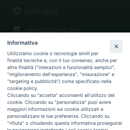
ORARIO MESSE
CALENDARIO PASTORALE
Informativa
Utilizziamo cookie o tecnologie simili per
finalità tecniche e, con il tuo consenso, anche per
VIDEOGALLERY
altre finalità ("interazioni e funzionalità semplici",
"miglioramento dell'esperienza", "misurazione" e
"targeting e pubblicità") come specificato nella
PHOTOGALLERY
cookie policy.
Cliccando su "accetta" acconsenti all'utilizzo dei
cookie. Cliccando su "personalizza" puoi avere
maggiori informazioni sui cookie utilizzati e
personalizzare le tue preferenze. Cliccando su
Diocesi di Caltagirone
"rifiuta" o chiudendo questa informativa proseguirai
Piazza San Francesco d’Assisi, 9 – tel. 0933.34186 – fax 0933.820590 e-mail: