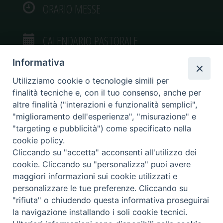
ORARIO MESSE
CALENDARIO PASTORALE
Informativa
Utilizziamo cookie o tecnologie simili per
finalità tecniche e, con il tuo consenso, anche per
VIDEOGALLERY
altre finalità ("interazioni e funzionalità semplici",
"miglioramento dell'esperienza", "misurazione" e
"targeting e pubblicità") come specificato nella
PHOTOGALLERY
cookie policy.
Cliccando su "accetta" acconsenti all'utilizzo dei
cookie. Cliccando su "personalizza" puoi avere
maggiori informazioni sui cookie utilizzati e
personalizzare le tue preferenze. Cliccando su
Diocesi di Caltagirone
"rifiuta" o chiudendo questa informativa proseguirai
Piazza San Francesco d’Assisi, 9 – tel. 0933.34186 – fax 0933.820590 e-mail:
la navigazione installando i soli cookie tecnici.
comunicazionisociali@diocesidicaltagirone.it