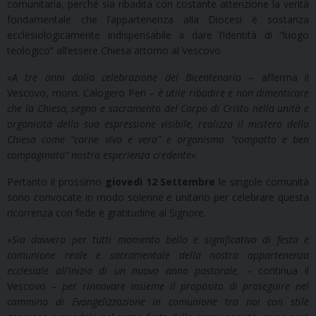
comunitaria, perché sia ribadita con costante attenzione la verità
fondamentale che l’appartenenza alla Diocesi è sostanza
ecclesiologicamente indispensabile a dare l’identità di “luogo
teologico” all’essere Chiesa attorno al Vescovo.
«
A tre anni dalla celebrazione del Bicentenario
– afferma il
Vescovo, mons. Calogero Peri –
è utile ribadire e non dimenticare
che la Chiesa, segno e sacramento del Corpo di Cristo nella unità e
organicità della sua espressione visibile, realizza il mistero della
Chiesa come “carne viva e vera” e organismo “compatto e ben
compaginato” nostra esperienza credente
»
.
Pertanto il prossimo
giovedì 12 Settembre
le singole comunità
sono convocate in modo solenne e unitario per celebrare questa
ricorrenza con fede e gratitudine al Signore.
«Sia davvero per tutti momento bello e significativo di festa e
comunione reale e sacramentale della nostra appartenenza
ecclesiale all’inizio di un nuovo anno pastorale,
– continua il
Vescovo –
per rinnovare insieme il proposito di proseguire nel
cammino di Evangelizzazione in comunione tra noi con stile