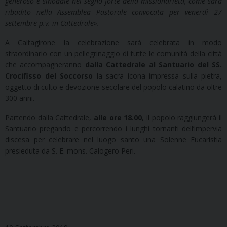
generoso e sinodale nel segno forte della missionarietà, come sarà
ribadito nella Assemblea Pastorale convocata per venerdì 27
settembre p.v. in Cattedrale».
A Caltagirone la celebrazione sarà celebrata in modo
straordinario con un pellegrinaggio di tutte le comunità della città
che accompagneranno
dalla Cattedrale al Santuario del SS.
Crocifisso del Soccorso
la sacra icona impressa sulla pietra,
oggetto di culto e devozione secolare del popolo calatino da oltre
300 anni.
Partendo dalla Cattedrale,
alle ore 18.00
, il popolo raggiungerà il
Santuario pregando e percorrendo i lunghi tornanti dell’impervia
discesa per celebrare nel luogo santo una Solenne Eucaristia
presieduta da S. E. mons. Calogero Peri.