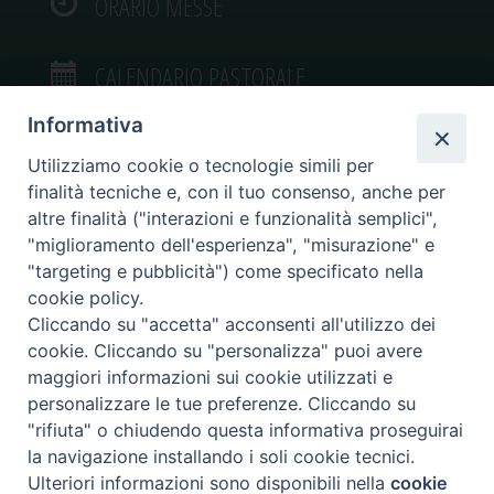
ORARIO MESSE
CALENDARIO PASTORALE
Informativa
Utilizziamo cookie o tecnologie simili per
finalità tecniche e, con il tuo consenso, anche per
VIDEOGALLERY
altre finalità ("interazioni e funzionalità semplici",
"miglioramento dell'esperienza", "misurazione" e
"targeting e pubblicità") come specificato nella
PHOTOGALLERY
cookie policy.
Cliccando su "accetta" acconsenti all'utilizzo dei
cookie. Cliccando su "personalizza" puoi avere
maggiori informazioni sui cookie utilizzati e
personalizzare le tue preferenze. Cliccando su
Diocesi di Caltagirone
"rifiuta" o chiudendo questa informativa proseguirai
Piazza San Francesco d’Assisi, 9 – tel. 0933.34186 – fax 0933.820590 e-mail:
la navigazione installando i soli cookie tecnici.
comunicazionisociali@diocesidicaltagirone.it
Ulteriori informazioni sono disponibili nella
cookie
Preferenze Cookie